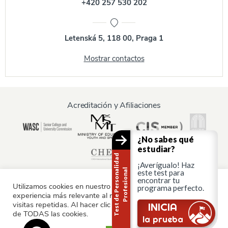
+420 257 530 202
Letenská 5, 118 00, Praga 1
Mostrar contactos
Acreditación y Afiliaciones
¿No sabes qué
estudiar?
T
e
s
t
d
e
P
e
r
s
o
n
a
i
d
a
d
P
r
o
f
e
s
i
o
n
a
¡Averígualo! Haz
l
l
este test para
encontrar tu
Utilizamos cookies en nuestro sitio web para ofrecerle la
programa perfecto.
experiencia más relevante al recordar sus preferencias y
Información para:
visitas repetidas. Al hacer clic en "Aceptar", consiente el uso
INICIA
de TODAS las cookies.
Padres y familia
la prueba