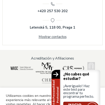
+420 257 530 202
Letenská 5, 118 00, Praga 1
Mostrar contactos
Acreditación y Afiliaciones
¿No sabes qué
estudiar?
T
e
s
t
d
e
P
e
r
s
o
n
a
i
d
a
d
P
r
o
f
e
s
i
o
n
a
¡Averígualo! Haz
l
l
este test para
encontrar tu
Utilizamos cookies en nuestro sitio web para ofrecerle la
programa perfecto.
experiencia más relevante al recordar sus preferencias y
Información para:
visitas repetidas. Al hacer clic en "Aceptar", consiente el uso