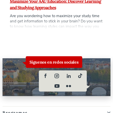
Maximize Your AAU Education: Discover Learning
and Studying Approaches
Are you wondering how to maximize your study time
and get information to stick in your brain? Do you want
to know how learning styles can impact the way you
retain information? We’ve got you covered! Learn eight
different ways individuals gather and process
information, implement study tools that work for you,
and ace your […]
Síguenos en redes sociales
Programas