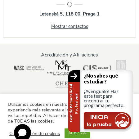
Letenská 5, 118 00, Praga 1
Mostrar contactos
Acreditación y Afiliaciones
¿No sabes qué
estudiar?
T
e
s
t
d
e
P
e
r
s
o
n
a
i
d
a
d
P
r
o
f
e
s
i
o
n
a
¡Averígualo! Haz
l
l
este test para
encontrar tu
Utilizamos cookies en nuestro sitio web para ofrecerle la
programa perfecto.
experiencia más relevante al recordar sus preferencias y
Información para:
visitas repetidas. Al hacer clic en "Aceptar", consiente el uso
¿Sigues ahí?
INICIA
de TODAS las cookies.
Padres y familia
la prueba
Configuración de cookies
ACEPTAR