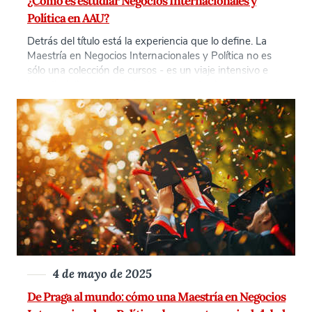
¿Cómo es estudiar Negocios Internacionales y
Política en AAU?
Detrás del título está la experiencia que lo define. La
Maestría en Negocios Internacionales y Política no es
sólo una colección de cursos - es un viaje intensivo e
interdisciplinario a través de los mundos interconectados
del comercio y la política. Los estudiantes de la
Universidad Anglo-Americana se sumergen tanto en la
teoría como en las aplicaciones del mundo real. Este
doble enfoque prepara a los graduados [...]
4 de mayo de 2025
De Praga al mundo: cómo una Maestría en Negocios