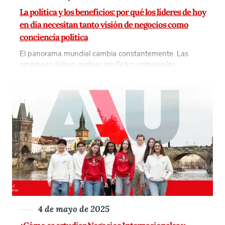
La política y los beneficios: por qué los líderes de hoy
en día necesitan tanto visión de negocios como
conciencia política
El panorama mundial cambia constantemente. Las
empresas deben sortear conflictos comerciales,
normativas medioambientales y el impacto social de sus
operaciones. Mientras tanto, los gobiernos dependen
cada vez más de la colaboración del sector privado para
resolver problemas mundiales como el cambio climático,
la ciberseguridad y la desigualdad económica. Por eso,
una formación combinada en gestión empresarial
internacional y políticas públicas es [...]
4 de mayo de 2025