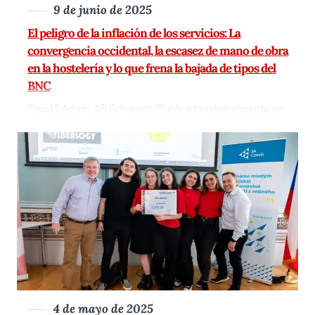
9 de junio de 2025
El peligro de la inflación de los servicios: La
convergencia occidental, la escasez de mano de obra
en la hostelería y lo que frena la bajada de tipos del
BNC
Tomáš Adam, Jiří Schwarz (Publicado originalmente en
Hospodářské noviny, 29 de abril de 2025, Sección de
comentarios) La mayoría de las economías europeas se
enfrentan hoy a una paradoja: mientras que la inflación
general ha rondado la marca ideal de 2% durante más
de un año, muchos europeos siguen moviendo la
cabeza con incredulidad ante los precios del almuerzo,
las vacaciones o una visita a la peluquería. [...]
4 de mayo de 2025