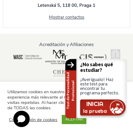
Letenská 5, 118 00, Praga 1
Mostrar contactos
Acreditación y Afiliaciones
¿No sabes qué
estudiar?
T
e
s
t
d
e
P
e
r
s
o
n
a
i
d
a
d
P
r
o
f
e
s
i
o
n
a
¡Averígualo! Haz
l
l
este test para
encontrar tu
Utilizamos cookies en nuestro sitio web para ofrecerle la
programa perfecto.
experiencia más relevante al recordar sus preferencias y
Información para:
visitas repetidas. Al hacer clic en "Aceptar", consiente el uso
¿Sigues ahí?
INICIA
de TODAS las cookies.
Padres y familia
la prueba
Configuración de cookies
ACEPTAR
© AAU Praga 2015 - 2026 Todos los derechos reservados.