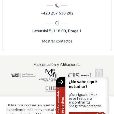
+420 257 530 202
Letenská 5, 118 00, Praga 1
Mostrar contactos
Acreditación y Afiliaciones
¿No sabes qué
estudiar?
T
e
s
t
d
e
P
e
r
s
o
n
a
i
d
a
d
P
r
o
f
e
s
i
o
n
a
¡Averígualo! Haz
l
l
este test para
encontrar tu
Utilizamos cookies en nuestro sitio web para ofrecerle la
programa perfecto.
experiencia más relevante al recordar sus preferencias y
Información para: