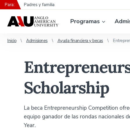
Para:
Padres y familia
Programas
Admi
Inicio
Admisiones
Ayuda financiera y becas
Entrepre
Entrepreneurs
Scholarship
La beca Entrepreneurship Competition ofre
equipo ganador de las rondas nacionales 
Year.