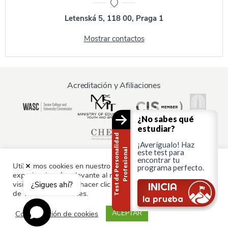
Letenská 5, 118 00, Praga 1
Mostrar contactos
Acreditación y Afiliaciones
¿No sabes qué
estudiar?
T
e
s
t
d
e
P
e
r
s
o
n
a
i
d
a
d
P
r
o
f
e
s
i
o
n
a
¡Averígualo! Haz
l
l
este test para
encontrar tu
Utilizamos cookies en nuestro sitio web para ofrecerle la
programa perfecto.
experiencia más relevante al recordar sus preferencias y
Información para:
visitas repetidas. Al hacer clic en "Aceptar", consiente el uso
¿Sigues ahí?
INICIA
de TODAS las cookies.
Padres y familia
la prueba
Configuración de cookies
ACEPTAR
© AAU Praga 2015 - 2026 Todos los derechos reservados.