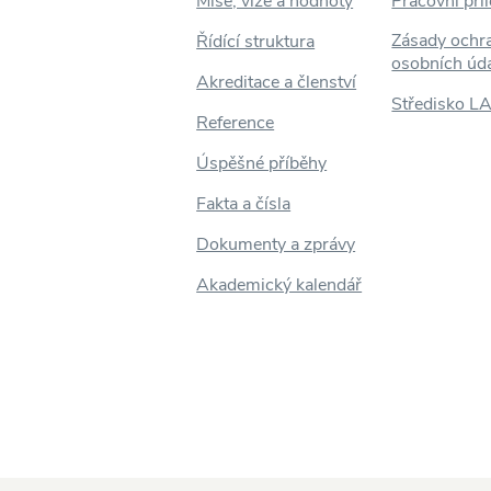
Mise, vize a hodnoty
Pracovní příl
Zásady ochr
Řídící struktura
osobních úd
Akreditace a členství
Středisko L
Reference
Úspěšné příběhy
Fakta a čísla
Dokumenty a zprávy
Akademický kalendář