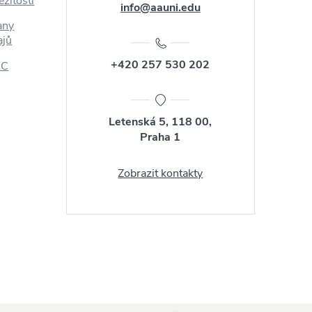
ežitosti
info@aauni.edu
any
ajů
+420 257 530 202
AC
Letenská 5, 118 00,
Praha 1
Zobrazit kontakty