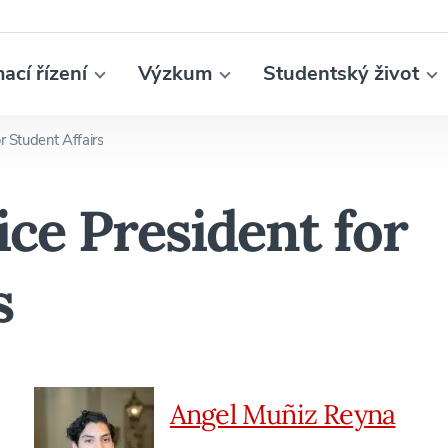
mací řízení
Výzkum
Studentský život
or Student Affairs
ice President for
s
Angel Muñiz Reyna