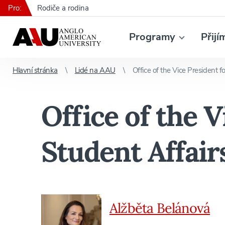
Pro:
Rodiče a rodina
Programy
Přijí
Hlavní stránka
Lidé na AAU
Office of the Vice President f
Office of the V
Student Affair
Alžběta Belánová