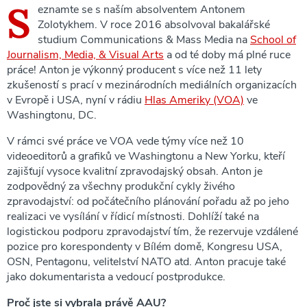
S
eznamte se s naším absolventem Antonem
Zolotykhem. V roce 2016 absolvoval bakalářské
studium Communications & Mass Media na
School of
Journalism, Media, & Visual Arts
a od té doby má plné ruce
práce! Anton je výkonný producent s více než 11 lety
zkušeností s prací v mezinárodních mediálních organizacích
v Evropě i USA, nyní v rádiu
Hlas Ameriky (VOA)
ve
Washingtonu, DC.
V rámci své práce ve VOA vede týmy více než 10
videoeditorů a grafiků ve Washingtonu a New Yorku, kteří
zajišťují vysoce kvalitní zpravodajský obsah. Anton je
zodpovědný za všechny produkční cykly živého
zpravodajství: od počátečního plánování pořadu až po jeho
realizaci ve vysílání v řídicí místnosti. Dohlíží také na
logistickou podporu zpravodajství tím, že rezervuje vzdálené
pozice pro korespondenty v Bílém domě, Kongresu USA,
OSN, Pentagonu, velitelství NATO atd. Anton pracuje také
jako dokumentarista a vedoucí postprodukce.
Proč jste si vybrala právě AAU?