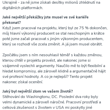
Ukrajině - za ně jsme získali desítky milionů zhlédnutí na
digitálních platformách.
Jaké největší překážky jste musel ve své kariéře
překonat?
Když jsem pracoval na projektu, který byl ze 75 % dokončen,
můj hlavní výkonný producent se stal neschopným a krátce
poté jsme začali pracovat s jiným výkonným producentem,
který se rozhodl vše zcela změnit. A já jsem musel obrátit.
Zpočátku jsem s ním nesouhlasil téměř s každou změnou,
kterou chtěl v projektu provést, ale nakonec jsme si
vzájemně vyslechli argumenty. Naučilo mě to být flexibilní a
hledat kompromisy, ale zároveň klidně a argumentačně hájit
své profesní hodnoty. A co je nejlepší? Tento projekt
nakonec získal ocenění.
Jaký byl největší zlom ve vašem životě?
Stěhování do Washingtonu, DC. Poslední dva roky byly
velmi dynamické a zároveň náročné. Pracovní prostředí a
celková zkušenost s životem v USA mi poskytly jiné