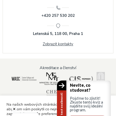
+420 257 530 202
Letenská 5, 118 00, Praha 1
Zobrazit kontakty
Akreditace a členství
Nevíte, co
studovat?
Kariérní test osobnosti
Pojďme to zjistit!
Zkuste tento kvíz a
Na našich webových stránkách používáme soubory cookie,
najděte svůj ideální
abychom vám poskytli co nejrelevantnější služby tím, že si
program.
zapamatujeme vaše preference a opakované návštěvy.