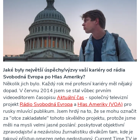
Jaké byly největší úspěchy/výzvy vaší kariéry od rádia
Svobodná Evropa po Hlas Ameriky?
Několik jich bylo. Každý rok mé profesní kariéry měl nějaký
dopad. V červnu 2014 jsem se stal vůbec prvním
videoeditorem časopisu
Aktuální čas
- společný televizní
projekt
Rádio Svobodná Evropa
a
Hlas Ameriky (VOA)
pro
rusky mluvící publikum. Jsem hrdý na to, že se mohu označit
za "otce zakladatele" tohoto skvělého projektu, protože jsme
měli na mysli velmi jasné poslání:
poskytovat objektivní
zpravodajství a nezávislou žurnalistiku divákům tam, kde je
takový přístup omezen nebo nedostupný.
Current Time TV je