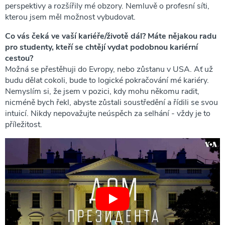
perspektivy a rozšířily mé obzory. Nemluvě o profesní síti,
kterou jsem měl možnost vybudovat.
Co vás čeká ve vaší kariéře/životě dál? Máte nějakou radu
pro studenty, kteří se chtějí vydat podobnou kariérní
cestou?
Možná se přestěhuji do Evropy, nebo zůstanu v USA. Ať už
budu dělat cokoli, bude to logické pokračování mé kariéry.
Nemyslím si, že jsem v pozici, kdy mohu někomu radit,
nicméně bych řekl, abyste zůstali soustředění a řídili se svou
intuicí. Nikdy nepovažujte neúspěch za selhání - vždy je to
příležitost.