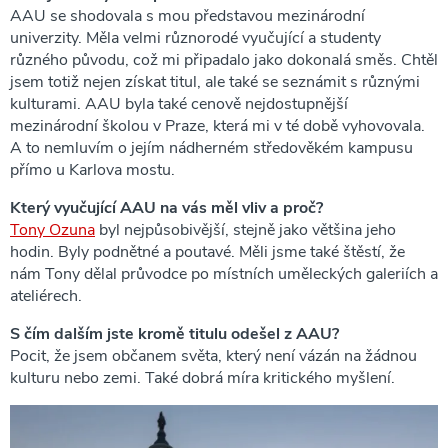
AAU se shodovala s mou představou mezinárodní
univerzity. Měla velmi různorodé vyučující a studenty
různého původu, což mi připadalo jako dokonalá směs. Chtěl
jsem totiž nejen získat titul, ale také se seznámit s různými
kulturami. AAU byla také cenově nejdostupnější
mezinárodní školou v Praze, která mi v té době vyhovovala.
A to nemluvím o jejím nádherném středověkém kampusu
přímo u Karlova mostu.
Který vyučující AAU na vás měl vliv a proč?
Tony Ozuna
byl nejpůsobivější, stejně jako většina jeho
hodin. Byly podnětné a poutavé. Měli jsme také štěstí, že
nám Tony dělal průvodce po místních uměleckých galeriích a
ateliérech.
S čím dalším jste kromě titulu odešel z AAU?
Pocit, že jsem občanem světa, který není vázán na žádnou
kulturu nebo zemi. Také dobrá míra kritického myšlení.