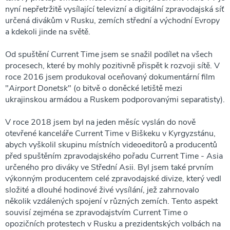
nyní nepřetržitě vysílající televizní a digitální zpravodajská síť
určená divákům v Rusku, zemích střední a východní Evropy
a kdekoli jinde na světě.
Od spuštění Current Time jsem se snažil podílet na všech
procesech, které by mohly pozitivně přispět k rozvoji sítě. V
roce 2016 jsem produkoval oceňovaný dokumentární film
"
Airport Donetsk
" (o bitvě o doněcké letiště mezi
ukrajinskou armádou a Ruskem podporovanými separatisty).
V roce 2018 jsem byl na jeden měsíc vyslán do nově
otevřené kanceláře Current Time v Biškeku v Kyrgyzstánu,
abych vyškolil skupinu místních videoeditorů a producentů
před spuštěním zpravodajského pořadu Current Time - Asia
určeného pro diváky ve Střední Asii. Byl jsem také prvním
výkonným producentem celé zpravodajské divize, který vedl
složité a dlouhé hodinové živé vysílání, jež zahrnovalo
několik vzdálených spojení v různých zemích. Tento aspekt
souvisí zejména se zpravodajstvím Current Time o
opozičních protestech v Rusku a prezidentských volbách na