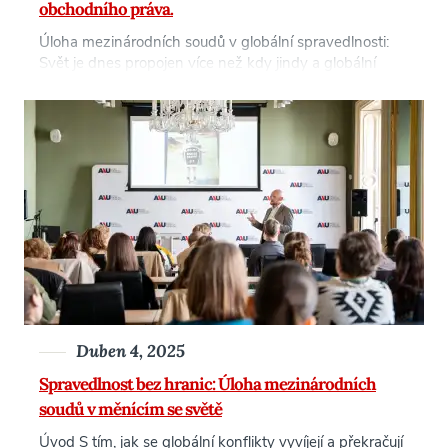
obchodního práva.
Úloha mezinárodních soudů v globální spravedlnosti:
Svět je dnes propojen více než kdy jindy a globální
problémy přesahují hranice států, a proto nikdy nebyla
větší poptávka po mezinárodních právních rámcích pro
řešení válečných zločinů, porušování lidských práv a
zločinů proti lidskosti. Mezinárodní trestní právo prošlo
významným vývojem, [...]
Duben 4, 2025
Spravedlnost bez hranic: Úloha mezinárodních
soudů v měnícím se světě
Úvod S tím, jak se globální konflikty vyvíjejí a překračují