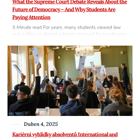
What the Supreme Court Debate Reveals About the
Future of Democracy – And Why Students Are
Paying Attention
3-Minute read For years, many students viewed law
and politics as distant subjects reserved for courtrooms,
governments, or cable news debates. Today, that is
changing fast. Searches related to the Supreme Court
ruling on presidential records, presidential immunity, and
executive power have surged across Google and social
media platforms in recent months. What might once […]
Duben 4, 2025
Kariérní vyhlídky absolventů International and