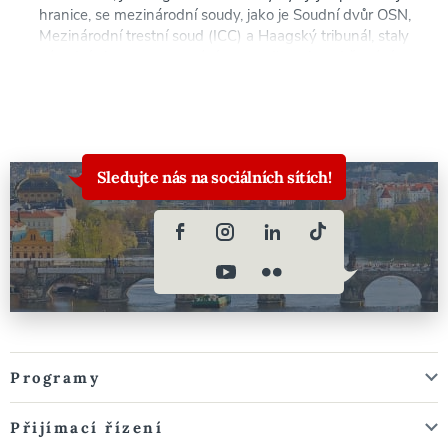
hranice, se mezinárodní soudy, jako je Soudní dvůr OSN,
Mezinárodní trestní soud (ICC) a Haagský tribunál, staly
zásadními pro prosazování spravedlnosti a udržování
globálního řádu. V tomto příspěvku na blogu se
zabýváme vývojem mezinárodní justice a zaměřujeme
se na klíčové instituce, případové studie a aktuální
problémy, které [...]
Sledujte nás na sociálních sítích!
Programy
Přijímací řízení