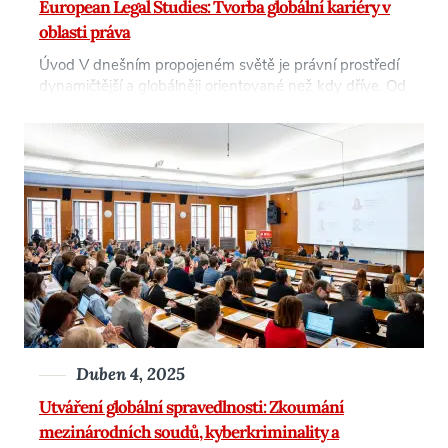
European Legal Studies: Tvorba globální kariéry v
oblasti práva
Úvod V dnešním propojeném světě je právní prostředí
dynamičtější a globálněji orientované než kdy dříve. Od
řešení mezinárodních trestných činů až po navigaci
složitých obchodních dohod stojí právníci v čele utváření
budoucnosti globální správy a spravedlnosti. Absolventi
programů mezinárodních a evropských právních studií
jsou jedinečně vybaveni k tomu, aby se mohli věnovat
širokému spektru [...]
Duben 4, 2025
Utváření globální spravedlnosti: Zkoumání
mezinárodních soudů, kyberkriminality a