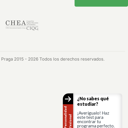
Praga 2015 - 2026 Todos los derechos reservados.
¿No sabes qué
estudiar?
T
e
s
t
d
e
P
e
r
s
o
n
a
i
d
a
d
P
r
o
f
e
s
i
o
n
a
¡Averígualo! Haz
l
l
este test para
encontrar tu
programa perfecto.