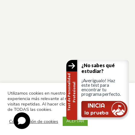
¿No sabes qué
estudiar?
T
e
s
t
d
e
P
e
r
s
o
n
a
i
d
a
d
P
r
o
f
e
s
i
o
n
a
¡Averígualo! Haz
l
l
este test para
encontrar tu
Utilizamos cookies en nuestro sitio web para ofrecerle la
programa perfecto.
experiencia más relevante al recordar sus preferencias y
visitas repetidas. Al hacer clic en "Aceptar", consiente el uso
INICIA
de TODAS las cookies.
la prueba
Configuración de cookies
ACEPTAR