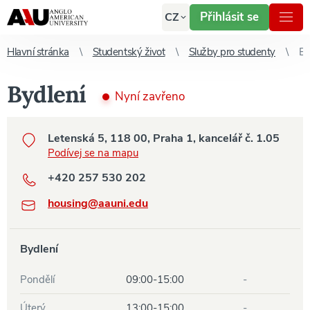
Přihlásit se
CZ
Hlavní stránka
Studentský život
Služby pro studenty
Bydlení
Bydlení
Nyní zavřeno
Letenská 5, 118 00, Praha 1, kancelář č. 1.05
Podívej se na mapu
+420 257 530 202
housing@aauni.edu
Bydlení
Otevírací doba oddělení
Pondělí
09:00-15:00
-
Úterý
13:00-15:00
-