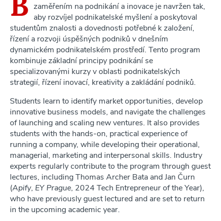
B
zaměřením na podnikání a inovace je navržen tak,
aby rozvíjel podnikatelské myšlení a poskytoval
studentům znalosti a dovednosti potřebné k založení,
řízení a rozvoji úspěšných podniků v dnešním
dynamickém podnikatelském prostředí. Tento program
kombinuje základní principy podnikání se
specializovanými kurzy v oblasti podnikatelských
strategií, řízení inovací, kreativity a zakládání podniků.
Students learn to identify market opportunities, develop
innovative business models, and navigate the challenges
of launching and scaling new ventures. It also provides
students with the hands-on, practical experience of
running a company, while developing their operational,
managerial, marketing and interpersonal skills. Industry
experts regularly contribute to the program through guest
lectures, including Thomas Archer Bata and Jan Čurn
(
Apify
,
EY Prague
, 2024 Tech Entrepreneur of the Year),
who have previously guest lectured and are set to return
in the upcoming academic year.