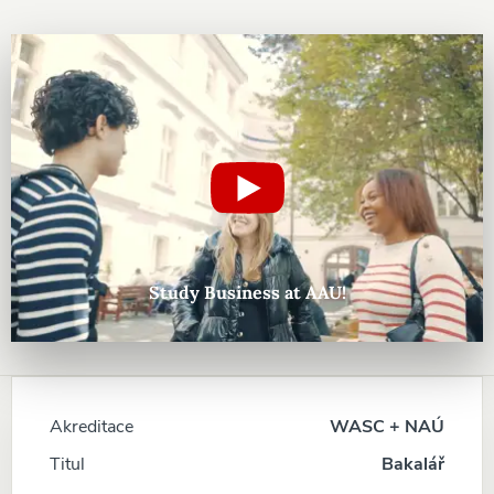
Study Business at AAU!
Akreditace
WASC + NAÚ
Titul
Bakalář