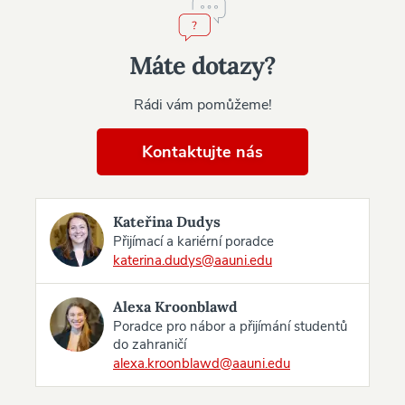
Máte dotazy?
Rádi vám pomůžeme!
Kontaktujte nás
Kateřina Dudys
Přijímací a kariérní poradce
katerina.dudys@aauni.edu
Alexa Kroonblawd
Poradce pro nábor a přijímání studentů
do zahraničí
alexa.kroonblawd@aauni.edu