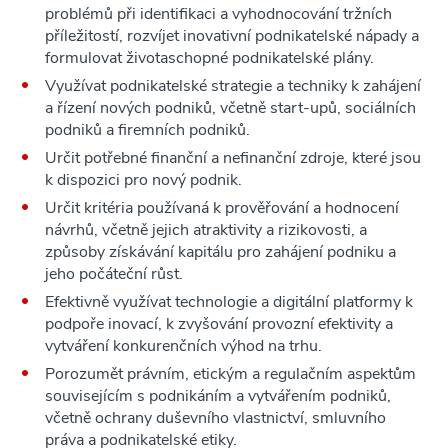
problémů při identifikaci a vyhodnocování tržních
příležitostí, rozvíjet inovativní podnikatelské nápady a
formulovat životaschopné podnikatelské plány.
Využívat podnikatelské strategie a techniky k zahájení
a řízení nových podniků, včetně start-upů, sociálních
podniků a firemních podniků.
Určit potřebné finanční a nefinanční zdroje, které jsou
k dispozici pro nový podnik.
Určit kritéria používaná k prověřování a hodnocení
návrhů, včetně jejich atraktivity a rizikovosti, a
způsoby získávání kapitálu pro zahájení podniku a
jeho počáteční růst.
Efektivně využívat technologie a digitální platformy k
podpoře inovací, k zvyšování provozní efektivity a
vytváření konkurenčních výhod na trhu.
Porozumět právním, etickým a regulačním aspektům
souvisejícím s podnikáním a vytvářením podniků,
včetně ochrany duševního vlastnictví, smluvního
práva a podnikatelské etiky.