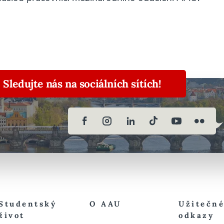
Sledujte nás na sociálních sítích!
Studentský
O AAU
Užitečn
život
odkazy