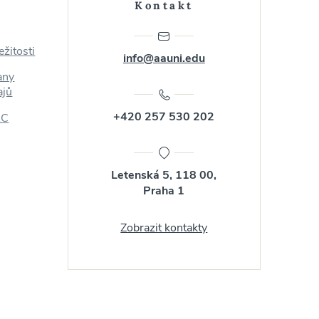
Kontakt
ežitosti
info@aauni.edu
any
ajů
+420 257 530 202
AC
Letenská 5, 118 00,
Praha 1
Zobrazit kontakty