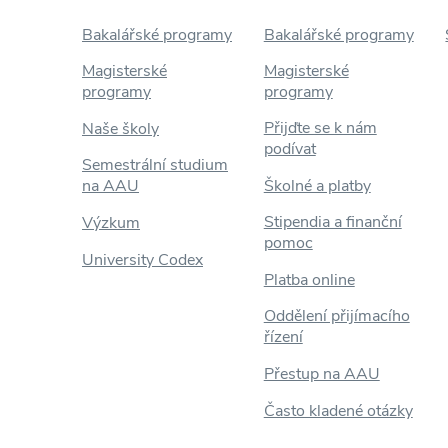
Bakalářské programy
Bakalářské programy
Magisterské
Magisterské
programy
programy
Přijďte se k nám
Naše školy
podívat
Semestrální studium
na AAU
Školné a platby
Stipendia a finanční
Výzkum
pomoc
University Codex
Platba online
Oddělení přijímacího
řízení
Přestup na AAU
Často kladené otázky