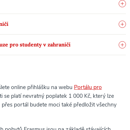
ničí
uze pro studenty v zahraničí
dešlete online přihlášku na webu
Portálu pro
i se platí nevratný poplatek 1 000 Kč, který lze
o přes portál budete moci také předložit všechny
h pobytů Erasmus jsou na základě stávajících