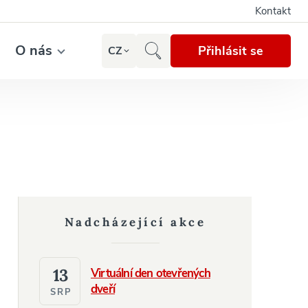
Kontakt
O nás
Přihlásit se
CZ
Nadcházející akce
13
Virtuální den otevřených
dveří
SRP