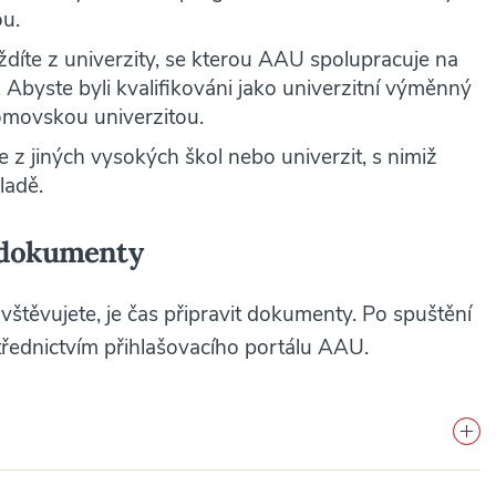
ou.
ždíte z univerzity, se kterou AAU spolupracuje na
Abyste byli kvalifikováni jako univerzitní výměnný
omovskou univerzitou.
 z jiných vysokých škol nebo univerzit, s nimiž
ladě.
é dokumenty
vštěvujete, je čas připravit dokumenty. Po spuštění
třednictvím přihlašovacího portálu AAU.