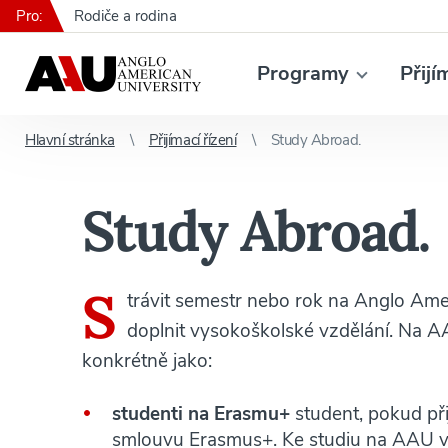
Pro:
Rodiče a rodina
Programy
Přijí
Hlavní stránka
Přijímací řízení
Study Abroad.
Study Abroad.
S
trávit semestr nebo rok na Anglo Amer
doplnit vysokoškolské vzdělání. Na AA
konkrétně jako:
studenti na Erasmu+
student, pokud při
smlouvu Erasmus+. Ke studiu na AAU 