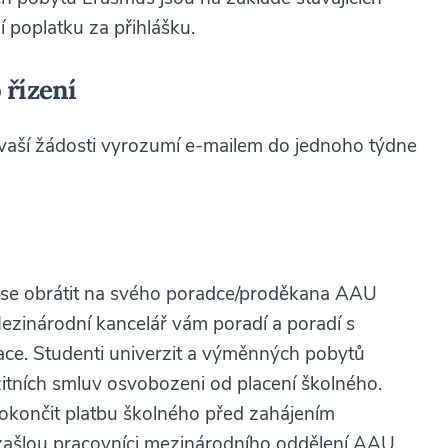
 poplatku za přihlášku.
 řízení
vaší žádosti vyrozumí e-mailem do jednoho týdne
e se obrátit na svého poradce/proděkana AAU
Mezinárodní kancelář vám poradí a poradí s
ce. Studenti univerzit a výměnných pobytů
zitních smluv osvobozeni od placení školného.
 dokončit platbu školného před zahájením
 zašlou pracovníci mezinárodního oddělení AAU.