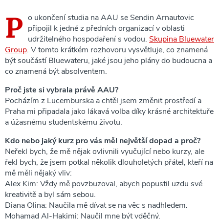
P
o ukončení studia na AAU se Sendin Arnautovic
připojil k jedné z předních organizací v oblasti
udržitelného hospodaření s vodou.
Skupina Bluewater
Group
. V tomto krátkém rozhovoru vysvětluje, co znamená
být součástí Bluewateru, jaké jsou jeho plány do budoucna a
co znamená být absolventem.
Proč jste si vybrala právě AAU?
Pocházím z Lucemburska a chtěl jsem změnit prostředí a
Praha mi připadala jako lákavá volba díky krásné architektuře
a úžasnému studentskému životu.
Kdo nebo jaký kurz pro vás měl největší dopad a proč?
Neřekl bych, že mě nějak ovlivnili vyučující nebo kurzy, ale
řekl bych, že jsem potkal několik dlouholetých přátel, kteří na
mě měli nějaký vliv:
Alex Kim: Vždy mě povzbuzoval, abych popustil uzdu své
kreativitě a byl sám sebou.
Diana Olina: Naučila mě dívat se na věc s nadhledem.
Mohamad Al-Hakimi: Naučil mne být vděčný.