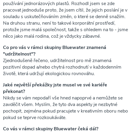
používání jednorázových plastů. Rozhodl jsem se zde
pracovat jednoduše proto, že jsem cítil, že jejich poslání je v
souladu s uskutečňováním změn, o které se denně snažím.
Na druhou stranu, není to takové korporátní prostředí,
protože jsme malá společnost, takže s ohledem na to - jsme
něco jako malá rodina, což je vždycky zábavné.
Co pro vás v rámci skupiny Bluewater znamená
"udržitelnost"?
Zjednodušeně řečeno, udržitelnost pro mě znamená
pozitivní dopad a/nebo chytrá rozhodnutí v každodenním
životě, která udržují ekologickou rovnováhu.
Jaké největší překážky jste musel ve své kariéře
překonat?
Nikdy se vám nepodaří vše hned napoprvé a nemůžete se
zavděčit všem. Myslím, že tyto dva aspekty je nezbytné
pochopit, zejména pokud pracujete v kreativním oboru nebo
pokud se teprve rozkoukáváte.
Co vás v rámci skupiny Bluewater čeká dál?