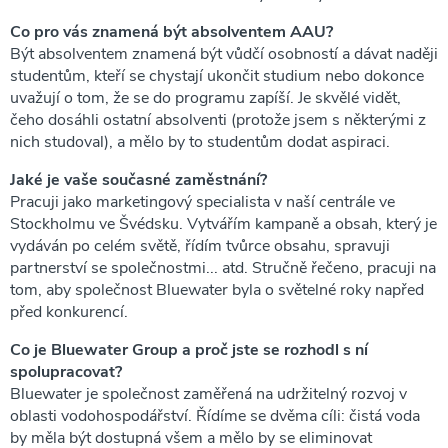
Co pro vás znamená být absolventem AAU?
Být absolventem znamená být vůdčí osobností a dávat naději
studentům, kteří se chystají ukončit studium nebo dokonce
uvažují o tom, že se do programu zapíší. Je skvělé vidět,
čeho dosáhli ostatní absolventi (protože jsem s některými z
nich studoval), a mělo by to studentům dodat aspiraci.
Jaké je vaše současné zaměstnání?
Pracuji jako marketingový specialista v naší centrále ve
Stockholmu ve Švédsku. Vytvářím kampaně a obsah, který je
vydáván po celém světě, řídím tvůrce obsahu, spravuji
partnerství se společnostmi... atd. Stručně řečeno, pracuji na
tom, aby společnost Bluewater byla o světelné roky napřed
před konkurencí.
Co je Bluewater Group a proč jste se rozhodl s ní
spolupracovat?
Bluewater je společnost zaměřená na udržitelný rozvoj v
oblasti vodohospodářství. Řídíme se dvěma cíli: čistá voda
by měla být dostupná všem a mělo by se eliminovat