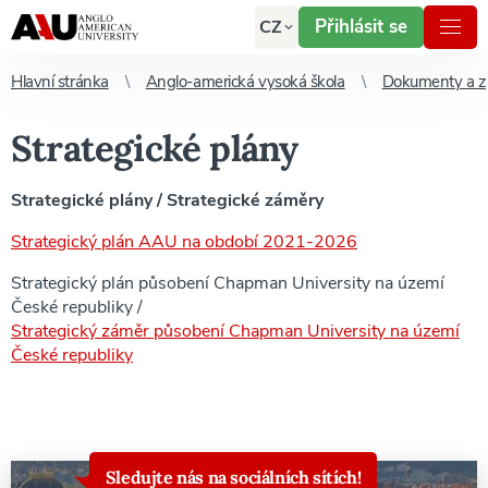
Přihlásit se
CZ
Hlavní stránka
Anglo-americká vysoká škola
Dokumenty a z
Strategické plány
Strategické plány / Strategické záměry
Strategický plán AAU na období 2021-2026
Strategický plán působení Chapman University na území
České republiky /
Strategický záměr působení Chapman University na území
České republiky
Sledujte nás na sociálních sítích!