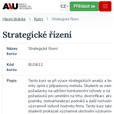
Přihlásit se
CZ
Hlavní stránka
Kurzy
Strategické řízení
Strategické řízení
Název
Strategické řízení
kurzu
Kód
BUS612
kurzu
Popis
Tento kurz se při výuce strategických analýz a te
míry opírá o případovou metodu. Studenti se zaměř
požadavky na udržení konkurenční výhody a na d
požadavků pro umístění na trhu, diverzifikaci, akvi
podniky, restrukturalizaci podniků a další rozhodnu
významně ovlivnit hodnotu firmy. Tento kurz také 
studenti prokázali významné obchodní výzkumné 