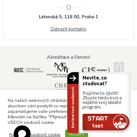
Letenská 5, 118 00, Praha 1
Zobrazit kontakty
Akreditace a členství
Nevíte, co
studovat?
Kariérní test osobnosti
Pojďme to zjistit!
Zkuste tento kvíz a
Na našich webových stránkách používáme soubory cookie,
najděte svůj ideální
abychom vám poskytli co nejrelevantnější služby tím, že si
program.
zapamatujeme vaše preference a opakované návštěvy.
Informace pro:
Kliknutím na tlačítko "Přijmout" souhlasíte s používáním
START
VŠECH souborů cookie.
Rodiče a rodina
test
Nastavení souborů cookie
ACCEPT