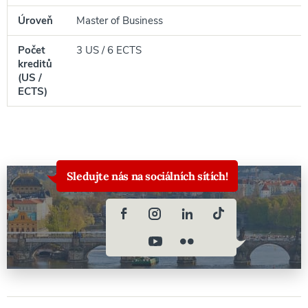
Úroveň
Master of Business
Počet
3 US / 6 ECTS
kreditů
(US /
ECTS)
Sledujte nás na sociálních sítích!