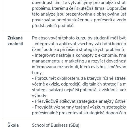
dovednosti tím, že vytvoří týmy pro analýzu strat
problému, kterému čelí skutečná firma. Doporučen
této analýze jsou prezentována a obhajována ústn
posuzována porotou složenou z profesorů a vedou
představitelů podniků.
Získané
Po absolvování tohoto kurzu by studenti měli být s
znalosti
- integrovat a aplikovat všechny základní koncepty
řízení podniku při řešení strategických problémů;
- Integrovat nástroje a koncepty z ekonomie, financí
managementu a marketingu a rozvíjet dovednost p
informovaná rozhodnutí, která ovlivňují směřování
firmy;
- Porozumět okolnostem, za kterých různé strateg
včetně akvizic, odprodejů, digitálních strategií a 
strategií nabízejí největší potenciál k získání a ud
výhody;
- Přesvědčivě sdělovat strategické analýzy ústně i
- Provádět významný terénní výzkum strategický
profesionálně prezentovat strategická doporučení.
Škola
School of Business (SBu)