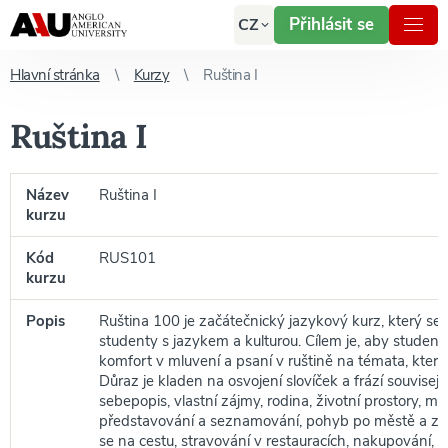
Přihlásit se
CZ
Hlavní stránka
Kurzy
Ruština I
Ruština I
Název
Ruština I
kurzu
Kód
RUS101
kurzu
Popis
Ruština 100 je začátečnický jazykový kurz, který s
studenty s jazykem a kulturou. Cílem je, aby student 
komfort v mluvení a psaní v ruštině na témata, která 
Důraz je kladen na osvojení slovíček a frází souvisejí
sebepopis, vlastní zájmy, rodina, životní prostory, mě
představování a seznamování, pohyb po městě a ze
se na cestu, stravování v restauracích, nakupování, c