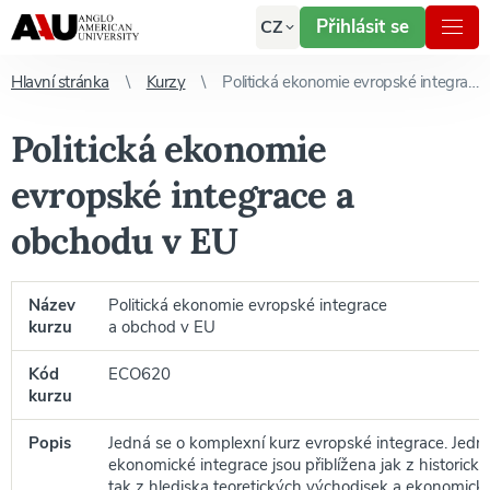
Přihlásit se
CZ
Hlavní stránka
Kurzy
Politická ekonomie evropské integrace a obchodu v EU
Politická ekonomie
evropské integrace a
obchodu v EU
Název
Politická ekonomie evropské integrace
kurzu
a obchod v EU
Kód
ECO620
kurzu
Popis
Jedná se o komplexní kurz evropské integrace. Jedno
ekonomické integrace jsou přiblížena jak z historické
tak z hlediska teoretických východisek a ekonomický