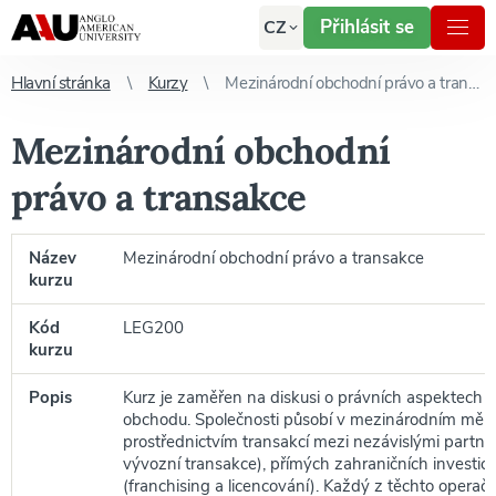
Přihlásit se
CZ
Hlavní stránka
Kurzy
Mezinárodní obchodní právo a transakce
Mezinárodní obchodní
právo a transakce
Název
Mezinárodní obchodní právo a transakce
kurzu
Kód
LEG200
kurzu
Popis
Kurz je zaměřen na diskusi o právních aspektech
obchodu. Společnosti působí v mezinárodním měří
prostřednictvím transakcí mezi nezávislými partne
vývozní transakce), přímých zahraničních investic a
(franchising a licencování). Každý z těchto opera