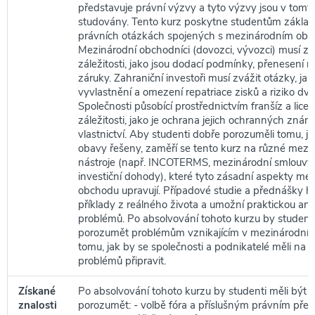
představuje právní výzvy a tyto výzvy jsou v tomt
studovány. Tento kurz poskytne studentům základn
právních otázkách spojených s mezinárodním ob
Mezinárodní obchodníci (dovozci, vývozci) musí zv
záležitosti, jako jsou dodací podmínky, přenesení ri
záruky. Zahraniční investoři musí zvážit otázky, jako
vyvlastnění a omezení repatriace zisků a riziko dvo
Společnosti působící prostřednictvím franšíz a licen
záležitosti, jako je ochrana jejich ochranných zná
vlastnictví. Aby studenti dobře porozuměli tomu, ja
obavy řešeny, zaměří se tento kurz na různé mezi
nástroje (např. INCOTERMS, mezinárodní smlouvy
investiční dohody), které tyto zásadní aspekty me
obchodu upravují. Případové studie a přednášky h
příklady z reálného života a umožní praktickou ana
problémů. Po absolvování tohoto kurzu by studenti
porozumět problémům vznikajícím v mezinárodní
tomu, jak by se společnosti a podnikatelé měli na ř
problémů připravit.
Získané
Po absolvování tohoto kurzu by studenti měli být 
znalosti
porozumět: - volbě fóra a příslušným právním pře