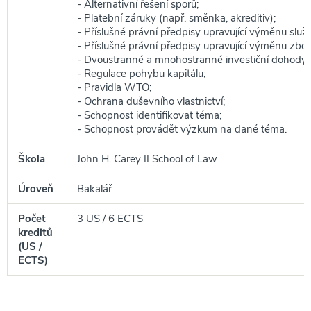
- Alternativní řešení sporů;
- Platební záruky (např. směnka, akreditiv);
- Příslušné právní předpisy upravující výměnu služ
- Příslušné právní předpisy upravující výměnu zbož
- Dvoustranné a mnohostranné investiční dohody;
- Regulace pohybu kapitálu;
- Pravidla WTO;
- Ochrana duševního vlastnictví;
- Schopnost identifikovat téma;
- Schopnost provádět výzkum na dané téma.
Škola
John H. Carey II School of Law
Úroveň
Bakalář
Počet
3 US / 6 ECTS
kreditů
(US /
ECTS)