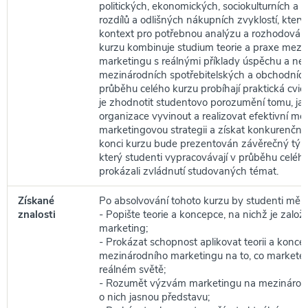
politických, ekonomických, sociokulturních a 
rozdílů a odlišných nákupních zvyklostí, kter
kontext pro potřebnou analýzu a rozhodování
kurzu kombinuje studium teorie a praxe mezi
marketingu s reálnými příklady úspěchu a n
mezinárodních spotřebitelských a obchodních 
průběhu celého kurzu probíhají praktická cvičen
je zhodnotit studentovo porozumění tomu, j
organizace vyvinout a realizovat efektivní me
marketingovou strategii a získat konkurenční
konci kurzu bude prezentován závěrečný tým
který studenti vypracovávají v průběhu celéh
prokázali zvládnutí studovaných témat.
Získané
Po absolvování tohoto kurzu by studenti měli 
znalosti
- Popište teorie a koncepce, na nichž je zalo
marketing;
- Prokázat schopnost aplikovat teorii a konce
mezinárodního marketingu na to, co marketéři 
reálném světě;
- Rozumět výzvám marketingu na mezinárodní
o nich jasnou představu;