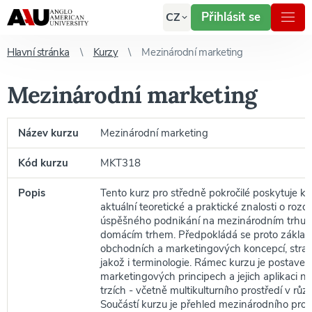
Přihlásit se
CZ
Hlavní stránka
Kurzy
Mezinárodní marketing
Mezinárodní marketing
Název kurzu
Mezinárodní marketing
Kód kurzu
MKT318
Popis
Tento kurz pro středně pokročilé poskytuje k
aktuální teoretické a praktické znalosti o rozd
úspěšného podnikání na mezinárodním trhu v
domácím trhem. Předpokládá se proto základn
obchodních a marketingových koncepcí, strateg
jakož i terminologie. Rámec kurzu je postaven
marketingových principech a jejich aplikaci 
trzích - včetně multikulturního prostředí v rů
Součástí kurzu je přehled mezinárodního prost