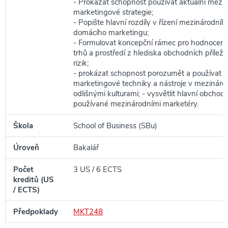
- Prokázat schopnost používat aktuální mezi
marketingové strategie;
- Popište hlavní rozdíly v řízení mezinárodní
domácího marketingu;
- Formulovat koncepční rámec pro hodnocení
trhů a prostředí z hlediska obchodních příležit
rizik;
- prokázat schopnost porozumět a používat 
marketingové techniky a nástroje v mezináro
odlišnými kulturami; - vysvětlit hlavní obchod
používané mezinárodními marketéry.
Škola
School of Business (SBu)
Úroveň
Bakalář
Počet
3 US / 6 ECTS
kreditů (US
/ ECTS)
Předpoklady
MKT248