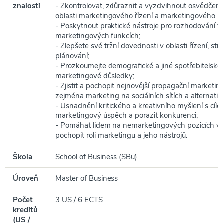
znalosti
- Zkontrolovat, zdůraznit a vyzdvihnout osvědčen
oblasti marketingového řízení a marketingového r
- Poskytnout praktické nástroje pro rozhodování v
marketingových funkcích;
- Zlepšete své tržní dovednosti v oblasti řízení, str
plánování;
- Prozkoumejte demografické a jiné spotřebitelské 
marketingové důsledky;
- Zjistit a pochopit nejnovější propagační marketin
zejména marketing na sociálních sítích a alternativ
- Usnadnění kritického a kreativního myšlení s cíle
marketingový úspěch a porazit konkurenci;
- Pomáhat lidem na nemarketingových pozicích v o
pochopit roli marketingu a jeho nástrojů.
Škola
School of Business (SBu)
Úroveň
Master of Business
Počet
3 US / 6 ECTS
kreditů
(US /