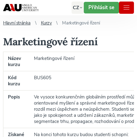
Přihlásit se
CZ
Hlavní stránka
Kurzy
Marketingové řízení
Marketingové řízení
Název
Marketingové řízení
kurzu
Kód
BUS605
kurzu
Popis
Ve vysoce konkurenčním globálním prostředí může
orientované myšlení a správné marketingové říze
rozdíl mezi úspěchem a neúspěchem. Studenti se z
jako je spokojenost a udržení zákazníků, marketi
segmentace trhu, propagace, rozhodování o produ
Získané
Na konci tohoto kurzu budou studenti schopni: