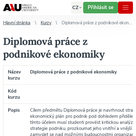
Přihlásit se
CZ
Hlavní stránka
Kurzy
Diplomová práce z podnikové ekonomiky
Diplomová práce z
podnikové ekonomiky
Název
Diplomová práce z podnikové ekonomiky
kurzu
Kód
kurzu
Popis
Cílem předmětu Diplomová práce je navrhnout strat
ekonomický plán pro podnik pod dohledem přidělen
tímto účelem musí studenti provést kritickou analýz
strategie podniku, prozkoumat jeho vnitřní a vnější p
zamyslet se nad možnými budoucnostmi organizace