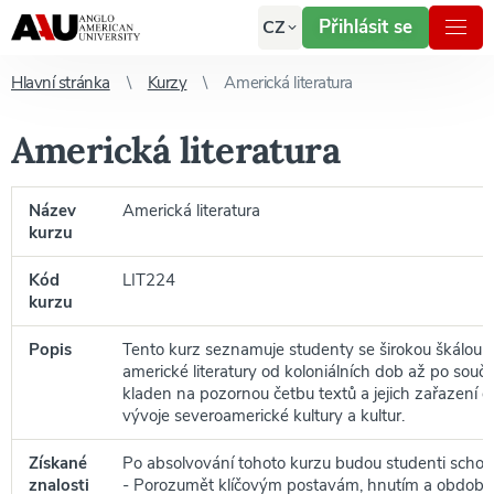
Přihlásit se
CZ
Hlavní stránka
Kurzy
Americká literatura
Americká literatura
Název
Americká literatura
kurzu
Kód
LIT224
kurzu
Popis
Tento kurz seznamuje studenty se širokou škálou
americké literatury od koloniálních dob až po souča
kladen na pozornou četbu textů a jejich zařazení 
vývoje severoamerické kultury a kultur.
Získané
Po absolvování tohoto kurzu budou studenti schop
znalosti
- Porozumět klíčovým postavám, hnutím a období