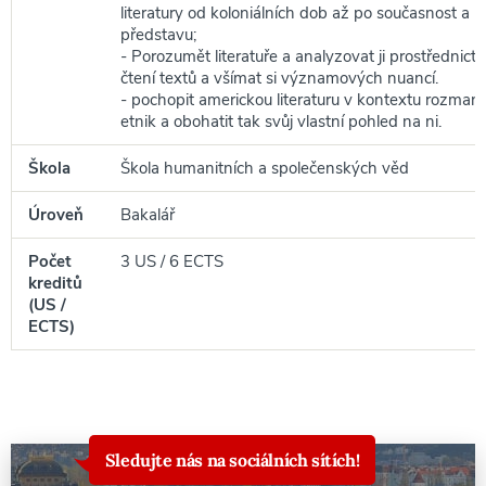
literatury od koloniálních dob až po současnost a m
představu;
- Porozumět literatuře a analyzovat ji prostřednic
čtení textů a všímat si významových nuancí.
- pochopit americkou literaturu v kontextu rozmanit
etnik a obohatit tak svůj vlastní pohled na ni.
Škola
Škola humanitních a společenských věd
Úroveň
Bakalář
Počet
3 US / 6 ECTS
kreditů
(US /
ECTS)
Sledujte nás na sociálních sítích!