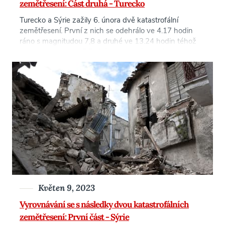
zemětřesení: Část druhá - Turecko
Turecko a Sýrie zažily 6. února dvě katastrofální
zemětřesení. První z nich se odehrálo ve 4.17 hodin
ráno s magnitudou 7,8 a druhé ve 13.24 hodin téhož
dne s magnitudou 7,7. Otřesy pokračovaly i v
následujících třech týdnech, nejsilnější z nich měl 20.
února sílu 6,3 stupně, [...]
Květen 9, 2023
Vyrovnávání se s následky dvou katastrofálních
zemětřesení: První část - Sýrie