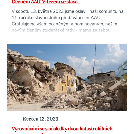
Ocenění AAU: Vítězem se stává...
V sobotu 13. května 2023 jsme oslavili naši komunitu na
11. ročníku slavnostního předávání cen AAU!
Gratulujeme všem oceněným a nominovaným, našim
novým členům studentské rady - máme za sebou
fantastický rok! Jsme nadšeni, že se s vámi můžeme
podělit o seznam vítězů a kompletní seznam
nominovaných naleznete v tomto [...]
Květen 12, 2023
Vyrovnávání se s následky dvou katastrofálních