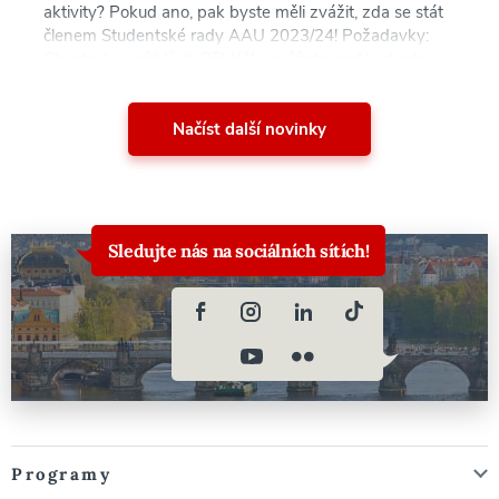
aktivity? Pokud ano, pak byste měli zvážit, zda se stát
členem Studentské rady AAU 2023/24! Požadavky:
Chcete-li se přihlásit: Přihlášky můžete podávat ode
dneška do 8. května 2023. Hlasování proběhne [...]
Načíst další novinky
Sledujte nás na sociálních sítích!
Programy