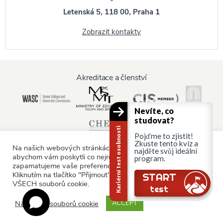
Letenská 5, 118 00, Praha 1
Zobrazit kontakty
Akreditace a členství
Nevíte, co
studovat?
Kariérní test osobnosti
Pojďme to zjistit!
Zkuste tento kvíz a
Na našich webových stránkách používáme soubory cookie,
najděte svůj ideální
abychom vám poskytli co nejrelevantnější služby tím, že si
program.
zapamatujeme vaše preference a opakované návštěvy.
Informace pro:
Kliknutím na tlačítko "Přijmout" souhlasíte s používáním
Stále tu jsi?
START
VŠECH souborů cookie.
Rodiče a rodina
test
Nastavení souborů cookie
ACCEPT
© AAU Prague 2015 - 2026 All rights reserved.