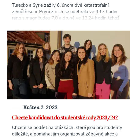
Turecko a Sýrie zažily 6. února dvě katastrofální
zemětřesení. První z nich se odehrálo ve 4.17 hodin
ráno s magnitudou 7,8 a druhé ve 13.24 hodin téhož
dne s magnitudou 7,7. Otřesy pokračovaly i v
následujících třech týdnech, nejsilnější z nich měl 20.
února sílu 6,3 stupně, [...]
Květen 2, 2023
Chcete kandidovat do studentské rady 2023/24?
Chcete se podílet na otázkách, které jsou pro studenty
důležité, a pomáhat jim organizovat zábavné akce a