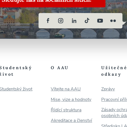
Studentský
O AAU
Užitečn
život
odkazy
Studentský život
Vítejte na AAU
Zprávy
Mise, vize a hodnoty
Pracovní příl
Zásady ochr
Řídící struktura
osobních úd
Akreditace a členství
Středisko L