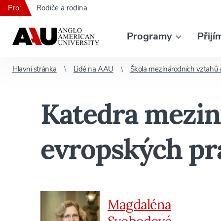
Pro:
Rodiče a rodina
Programy
Přijí
Hlavní stránka
Lidé na AAU
Škola mezinárodních vztahů 
Katedra mezin
evropských prá
Magdaléna