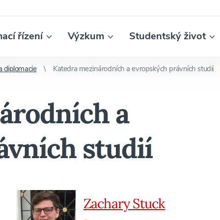
mací řízení
Výzkum
Studentský život
a diplomacie
Katedra mezinárodních a evropských právních studií
árodních a
vních studií
Zachary Stuck