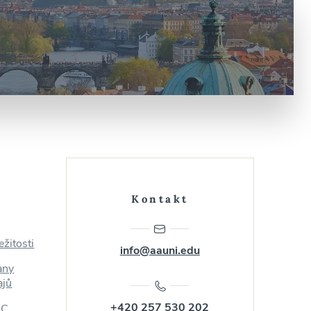
é
Kontakt
ežitosti
info@aauni.edu
any
ajů
+420 257 530 202
AC