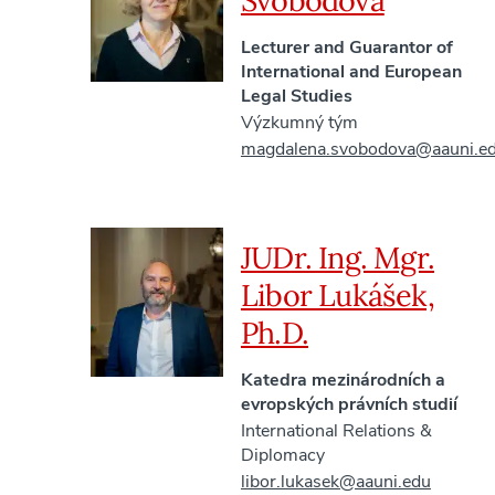
Svobodová
Lecturer and Guarantor of
International and European
Legal Studies
Výzkumný tým
magdalena.svobodova@aauni.e
JUDr. Ing. Mgr.
Libor Lukášek,
Ph.D.
Katedra mezinárodních a
evropských právních studií
International Relations &
Diplomacy
libor.lukasek@aauni.edu