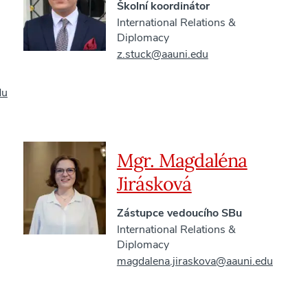
Školní koordinátor
International Relations &
Diplomacy
z.stuck@aauni.edu
du
Mgr. Magdaléna
Jirásková
Zástupce vedoucího SBu
International Relations &
Diplomacy
magdalena.jiraskova@aauni.edu