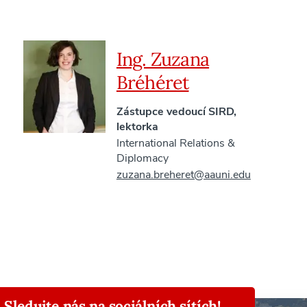
Ing. Zuzana
Bréhéret
Zástupce vedoucí SIRD,
lektorka
International Relations &
Diplomacy
zuzana.breheret@aauni.edu
Sledujte nás na sociálních sítích!