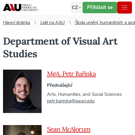
Přihlásit se
CZ
Hlavní stránka
Lidé na AAU
Škola umění, humanitních a sp
Department of Visual Art
Studies
MgA. Petr Bařinka
Přednášející
Arts, Humanities, and Social Sciences
petr.barinka@aauni.edu
Sean McAlorum