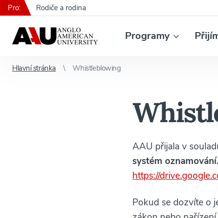
Pro:
Rodiče a rodina
Programy
Přijí
Hlavní stránka
Whistleblowing
Whistl
AAU přijala v soula
systém oznamování
https://drive.goog
Pokud se dozvíte o j
zákon nebo nařízení,