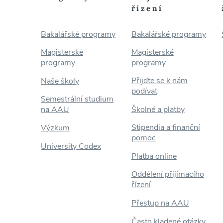
řízení
Bakalářské programy
Bakalářské programy
Magisterské
Magisterské
programy
programy
Přijďte se k nám
Naše školy
podívat
Semestrální studium
na AAU
Školné a platby
Stipendia a finanční
Výzkum
pomoc
University Codex
Platba online
Oddělení přijímacího
řízení
Přestup na AAU
Často kladené otázky