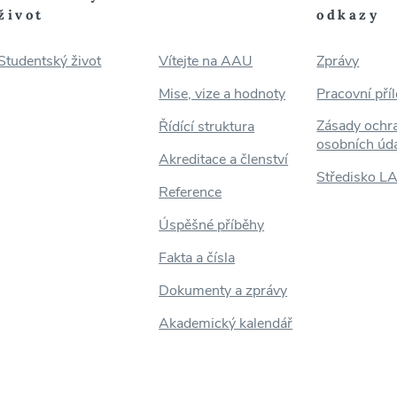
život
odkazy
Studentský život
Vítejte na AAU
Zprávy
Mise, vize a hodnoty
Pracovní příl
Zásady ochr
Řídící struktura
osobních úd
Akreditace a členství
Středisko L
Reference
Úspěšné příběhy
Fakta a čísla
Dokumenty a zprávy
Akademický kalendář