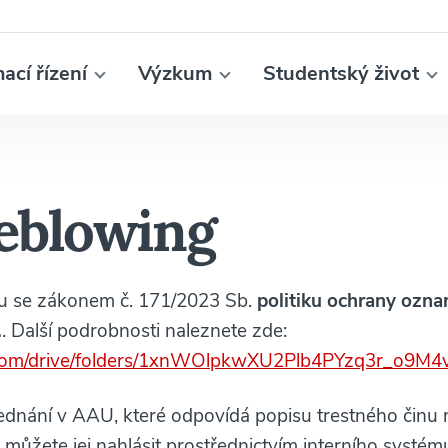
mací řízení
Výzkum
Studentský život
eblowing
du se zákonem č. 171/2023 Sb.
politiku ochrany ozna
.
. Další podrobnosti naleznete zde:
le.com/drive/folders/1xnWOlpkwXU2Plb4PYzq3r_o9M
ednání v AAU, které odpovídá popisu trestného činu 
 můžete jej nahlásit prostřednictvím interního systé