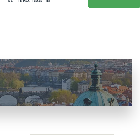
ormací naleznete na
é