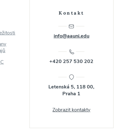
Kontakt
ežitosti
info@aauni.edu
any
ajů
+420 257 530 202
AC
Letenská 5, 118 00,
Praha 1
Zobrazit kontakty