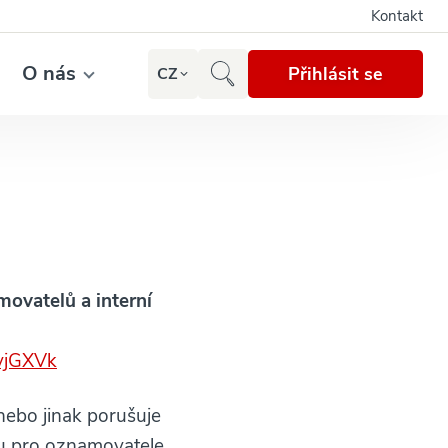
Kontakt
O nás
Přihlásit se
CZ
movatelů a interní
4vjGXVk
nebo jinak porušuje
mu pro oznamovatele