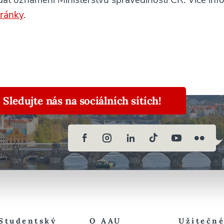
at oznámení Ministerstvu spravedlnosti ČR. Více inf
ránky
.
Sledujte nás na sociálních sítích!
Studentský
O AAU
Užitečn