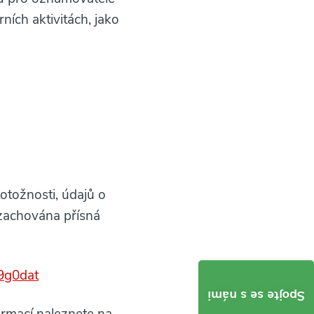
ních aktivitách, jako
tožnosti, údajů o
zachována přísná
9g0dat
Spojte se s námi