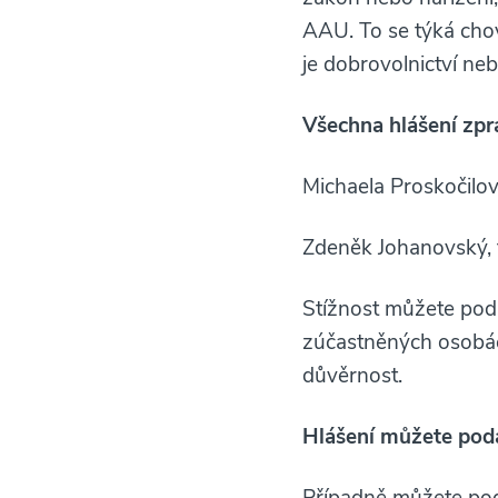
AAU. To se týká chov
je dobrovolnictví neb
Všechna hlášení zpr
Michaela Proskočilov
Zdeněk Johanovský, f
Stížnost můžete pod
zúčastněných osobác
důvěrnost.
Hlášení můžete poda