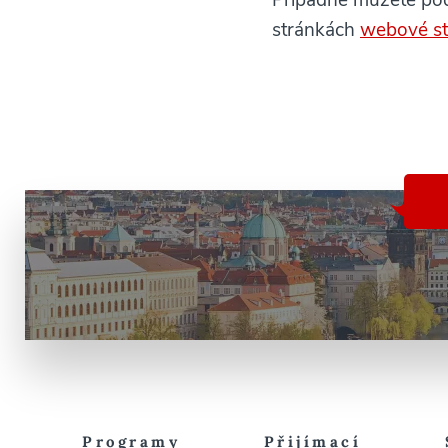
Případně můžete pod
stránkách
webové st
Programy
Přijímací