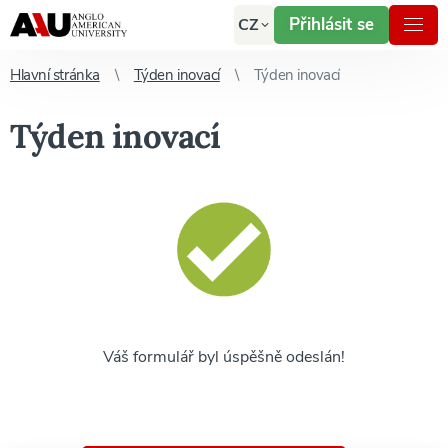
Přihlásit se
CZ
Hlavní stránka
Týden inovací
Týden inovací
Týden inovací
Váš formulář byl úspěšně odeslán!