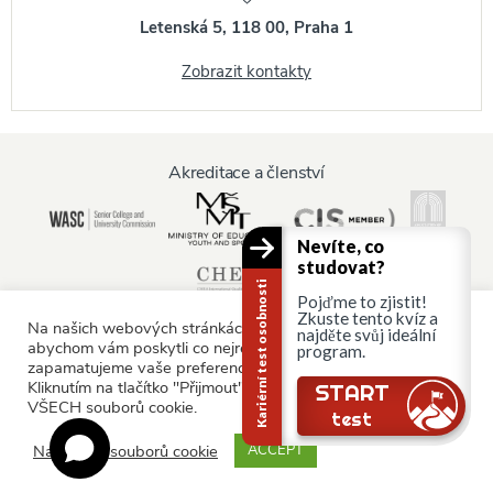
Letenská 5, 118 00, Praha 1
Zobrazit kontakty
Akreditace a členství
Nevíte, co
studovat?
Kariérní test osobnosti
Pojďme to zjistit!
Zkuste tento kvíz a
Na našich webových stránkách používáme soubory cookie,
najděte svůj ideální
abychom vám poskytli co nejrelevantnější služby tím, že si
program.
zapamatujeme vaše preference a opakované návštěvy.
Informace pro:
Kliknutím na tlačítko "Přijmout" souhlasíte s používáním
START
VŠECH souborů cookie.
Rodiče a rodina
test
Nastavení souborů cookie
ACCEPT
© AAU Prague 2015 - 2026 All rights reserved.