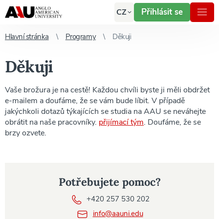
Přihlásit se
CZ
Hlavní stránka
Programy
Děkuji
Děkuji
Vaše brožura je na cestě! Každou chvíli byste ji měli obdržet
e-mailem a doufáme, že se vám bude líbit. V případě
jakýchkoli dotazů týkajících se studia na AAU se neváhejte
obrátit na naše pracovníky.
přijímací tým
. Doufáme, že se
brzy ozvete.
Potřebujete pomoc?
+420 257 530 202
info@aauni.edu