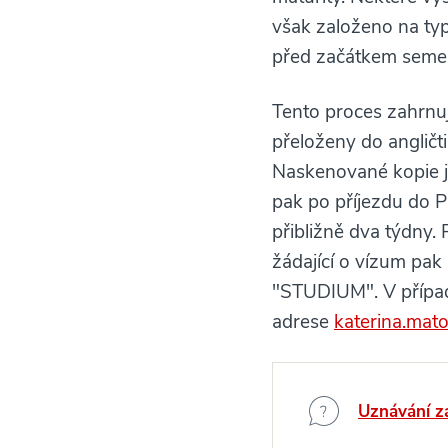
však založeno na typ
před začátkem semes
Tento proces zahrnu
přeloženy do angličti
Naskenované kopie je
pak po příjezdu do P
přibližně dva týdny. 
žádající o vízum pa
"STUDIUM". V přípa
adrese
katerina.mat
Uznávání z