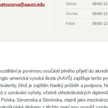
matousova@aauni.edu
Středa
09:00-12
Čtvrtek
09:00-12
Pátek
09:00-12
zdělání je povinnou součástí plného přijetí do akre
nglo-americká vysoká škola (AAVŠ) zajišťuje tento pr
studenty, čímž je zajištěn hladký průběh a podpora. N
ů z uznávání vyňaty, včetně středoškolských diplomů
Polska, Slovenska a Slovinska, stejně jako mezináro
sokoškolské diplomy z těchto zemí jsou rovněž uznáv