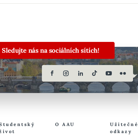
Sledujte nás na sociálních sítích!
Studentský
O AAU
Užitečn
život
odkazy