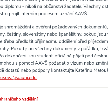
u diplomu - nikoli na občanství žadatele. Všechny os
tru projít interním procesem uznání AAVŠ.
je shromáždění a ověření požadovaných dokumentů, 
ny, češtiny, slovenštiny nebo španělštiny, pokud jsou 
 třeba předložit přijímacímu oddělení před příjezdem,
rahy. Pokud jsou všechny dokumenty v pořádku, trvá 
Po dokončení jsou studenti oficiálně přijati pod českou
k mohou s pomocí AAVŠ požádat o vízum nebo změnit
dě dotazů nebo podpory kontaktujte Kateřinu Matou
ousova@aauni.edu
.
ahraničního vzdělání