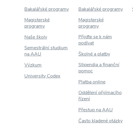
Bakalářské programy
Bakalářské programy
Magisterské
Magisterské
programy
programy
Přijďte se k nám
Naše školy
podívat
Semestrální studium
na AAU
Školné a platby
Stipendia a finanční
Výzkum
pomoc
University Codex
Platba online
Oddělení přijímacího
řízení
Přestup na AAU
Často kladené otázky