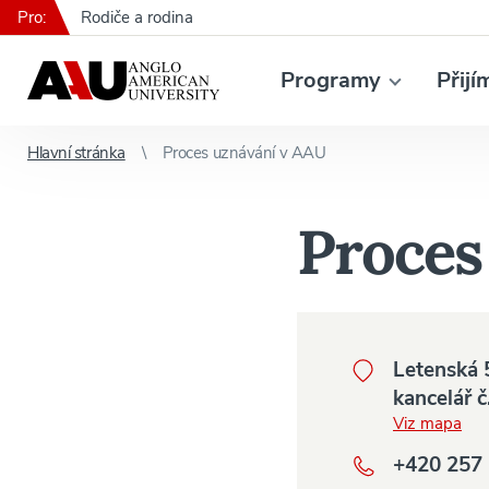
Pro:
Rodiče a rodina
Programy
Přijí
Hlavní stránka
Proces uznávání v AAU
Proces
Letenská 5
kancelář č
Viz mapa
+420 257