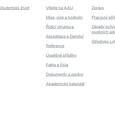
Studentský život
Vítejte na AAU
Zprávy
Mise, vize a hodnoty
Pracovní příl
Zásady ochr
Řídící struktura
osobních úd
Akreditace a členství
Středisko L
Reference
Úspěšné příběhy
Fakta a čísla
Dokumenty a zprávy
Akademický kalendář