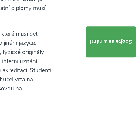
tatní diplomy musí
které musí být
Spojte se s námi
v jiném jazyce.
 fyzické originály
interní uznání
 akreditaci. Studenti
 účel víza na
šovou na