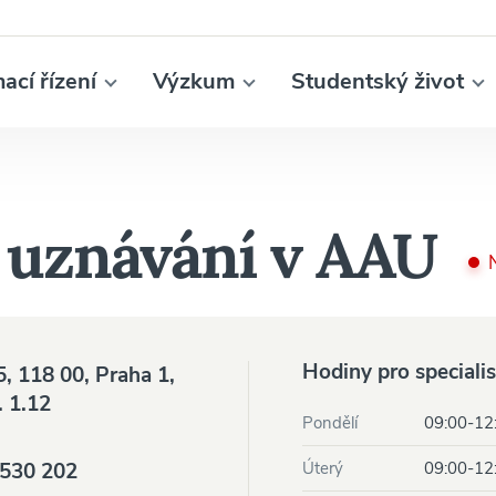
mací řízení
Výzkum
Studentský život
 uznávání v AAU
Hodiny pro speciali
, 118 00, Praha 1,
. 1.12
Otevírací doba oddělení
Pondělí
09:00-12
 530 202
Úterý
09:00-12