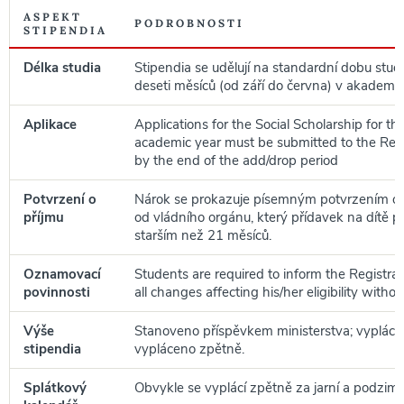
ASPEKT
PODROBNOSTI
STIPENDIA
Délka studia
Stipendia se udělují na standardní dobu stud
deseti měsíců (od září do června) v akademi
Aplikace
Applications for the Social Scholarship for th
academic year must be submitted to the Regis
by the end of the add/drop period
Potvrzení o
Nárok se prokazuje písemným potvrzením o 
příjmu
od vládního orgánu, který přídavek na dítě p
starším než 21 měsíců.
Oznamovací
Students are required to inform the Registrar
povinnosti
all changes affecting his/her eligibility with
Výše
Stanoveno příspěvkem ministerstva; vyplác
stipendia
vypláceno zpětně.
Splátkový
Obvykle se vyplácí zpětně za jarní a podzimn