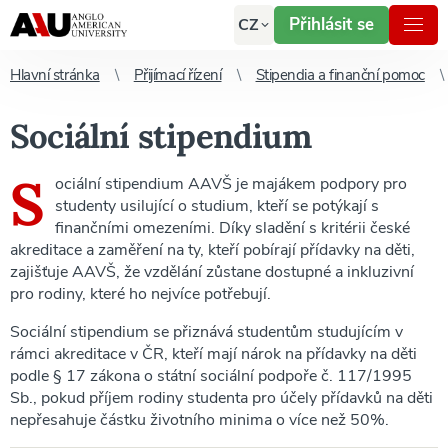
Přihlásit se
CZ
Hlavní stránka
Přijímací řízení
Stipendia a finanční pomoc
Sociální stipendium
S
ociální stipendium AAVŠ je majákem podpory pro
studenty usilující o studium, kteří se potýkají s
finančními omezeními. Díky sladění s kritérii české
akreditace a zaměření na ty, kteří pobírají přídavky na děti,
zajišťuje AAVŠ, že vzdělání zůstane dostupné a inkluzivní
pro rodiny, které ho nejvíce potřebují.
Sociální stipendium se přiznává studentům studujícím v
rámci akreditace v ČR, kteří mají nárok na přídavky na děti
podle § 17 zákona o státní sociální podpoře č. 117/1995
Sb., pokud příjem rodiny studenta pro účely přídavků na děti
nepřesahuje částku životního minima o více než 50%.