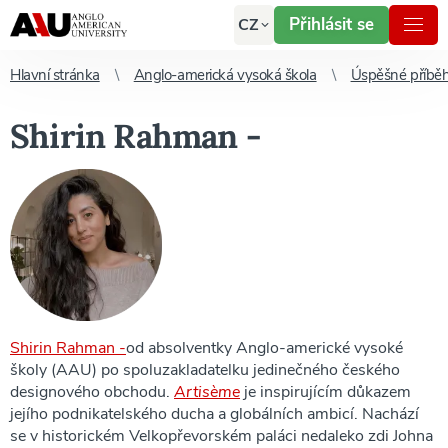
Přihlásit se
CZ
Hlavní stránka
Anglo-americká vysoká škola
Úspěšné příbě
Shirin Rahman -
Shirin Rahman -
od absolventky Anglo-americké vysoké
školy (AAU) po spoluzakladatelku jedinečného českého
designového obchodu.
Artisème
je inspirujícím důkazem
jejího podnikatelského ducha a globálních ambicí. Nachází
se v historickém Velkopřevorském paláci nedaleko zdi Johna