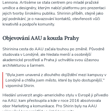
Lennona.
Artisème
se stala centrem pro mladé pražské
umělce a designéry, kterým nabízí platformu pro prezentaci
jejich tvorby širokému publiku. Shirinin příběh, stejně jako
její podnikání, je o navazování kontaktů, otevřenosti vůči
kreativitě a podpoře komunity.
Objevování AAU a kouzla Prahy
Shirinina cesta do AAU začala touhou po změně. Původně
studovala v Londýně, ale hledala menší a osobnější
akademické prostředí a Praha ji uchvátila svou úžasnou
architekturou a šarmem.
"Byla jsem unavená z dlouhého dojíždění mezi kampusy v
Londýně a chtěla jsem město, které by bylo dostupnější,"
vzpomíná Shirin.
Hledání univerzit anglo-amerického stylu v Evropě ji přivedlo
na AAU, kam přestoupila a kde v roce 2016 absolvovala
obor Marketing a komunikace. Pro Shirin byly na AAU