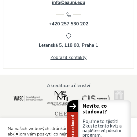
info@aauni.edu
+420 257 530 202
Letenská 5, 118 00, Praha 1
Zobrazit kontakty
Akreditace a členství
Nevíte, co
studovat?
Kariérní test osobnosti
Pojďme to zjistit!
Zkuste tento kvíz a
Na našich webových stránkách používáme soubory cookie,
najděte svůj ideální
abychom vám poskytli co nejrelevantnější služby tím, že si
program.