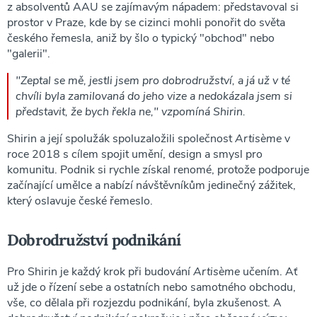
z absolventů AAU se zajímavým nápadem: představoval si
prostor v Praze, kde by se cizinci mohli ponořit do světa
českého řemesla, aniž by šlo o typický "obchod" nebo
"galerii".
"Zeptal se mě, jestli jsem pro dobrodružství, a já už v té
chvíli byla zamilovaná do jeho vize a nedokázala jsem si
představit, že bych řekla ne," vzpomíná Shirin.
Shirin a její spolužák spoluzaložili společnost
Artisème
v
roce 2018 s cílem spojit umění, design a smysl pro
komunitu. Podnik si rychle získal renomé, protože podporuje
začínající umělce a nabízí návštěvníkům jedinečný zážitek,
který oslavuje české řemeslo.
Dobrodružství podnikání
Pro Shirin je každý krok při budování
Artisème
učením. Ať
už jde o řízení sebe a ostatních nebo samotného obchodu,
vše, co dělala při rozjezdu podnikání, byla zkušenost. A