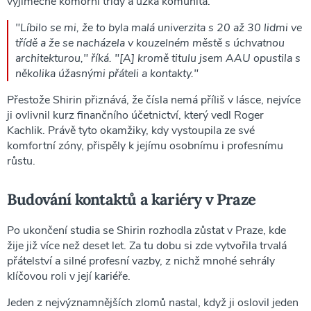
výjimečné komorní třídy a úzká komunita.
"Líbilo se mi, že to byla malá univerzita s 20 až 30 lidmi ve
třídě a že se nacházela v kouzelném městě s úchvatnou
architekturou," říká. "[A] kromě titulu jsem AAU opustila s
několika úžasnými přáteli a kontakty."
Přestože Shirin přiznává, že čísla nemá příliš v lásce, nejvíce
ji ovlivnil kurz finančního účetnictví, který vedl Roger
Kachlik. Právě tyto okamžiky, kdy vystoupila ze své
komfortní zóny, přispěly k jejímu osobnímu i profesnímu
růstu.
Budování kontaktů a kariéry v Praze
Po ukončení studia se Shirin rozhodla zůstat v Praze, kde
žije již více než deset let. Za tu dobu si zde vytvořila trvalá
přátelství a silné profesní vazby, z nichž mnohé sehrály
klíčovou roli v její kariéře.
Jeden z nejvýznamnějších zlomů nastal, když ji oslovil jeden