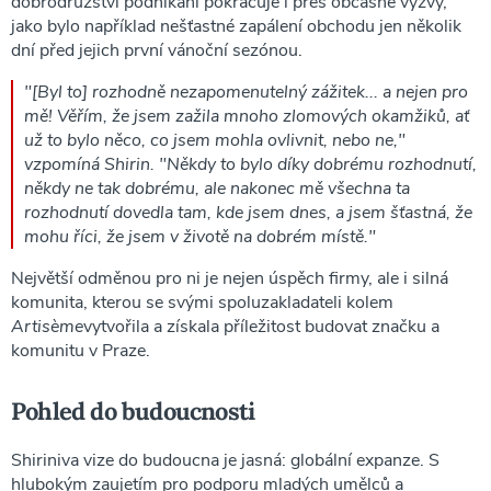
dobrodružství podnikání pokračuje i přes občasné výzvy,
jako bylo například nešťastné zapálení obchodu jen několik
dní před jejich první vánoční sezónou.
"[Byl to] rozhodně nezapomenutelný zážitek... a nejen pro
mě! Věřím, že jsem zažila mnoho zlomových okamžiků, ať
už to bylo něco, co jsem mohla ovlivnit, nebo ne,"
vzpomíná Shirin. "Někdy to bylo díky dobrému rozhodnutí,
někdy ne tak dobrému, ale nakonec mě všechna ta
rozhodnutí dovedla tam, kde jsem dnes, a jsem šťastná, že
mohu říci, že jsem v životě na dobrém místě."
Největší odměnou pro ni je nejen úspěch firmy, ale i silná
komunita, kterou se svými spoluzakladateli kolem
Artisème
vytvořila a získala příležitost budovat značku a
komunitu v Praze.
Pohled do budoucnosti
Shiriniva vize do budoucna je jasná: globální expanze. S
hlubokým zaujetím pro podporu mladých umělců a