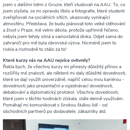
jsem s dalšími lidmi z Gruzie, kteří studovali na AAU. To, co
jsem slyšela, se mi opravdu líbilo a fotografie, které studenti
zveřejňovali na sociálních sítích, ukazovaly vynikající
atmosféru. Představa, že budu plánovat toto velké stěhování
a život v Praze, mě velmi děsila, protože upřímně řečeno,
nebyla jsem tehdy silná a samostatná dívka. Odjet sama do
zahraničí pro mě byla obrovská výzva. Nicméně jsem to
riskla a rozhodně to stálo za to!
Které kurzy vás na AAU nejvíce ovlivnily?
Řekla bych, že všechny kurzy mi přinesly důležitý přínos a
rozšířily mé znalosti, ale některé mi daly důležité dovednosti,
které se dají využít univerzálně, napříč celou mou kariérou -
dovednosti jako prezentační a vyjednávací dovednosti,
debatování a diplomatický protokol. Všechny dovednosti,
které jsem v těchto hodinách získala, stále denně využívám.
Pomáhají mi komunikovat s širokou škálou lidí - od
obchodních partnerů po dodavatele, zákazníky atd.