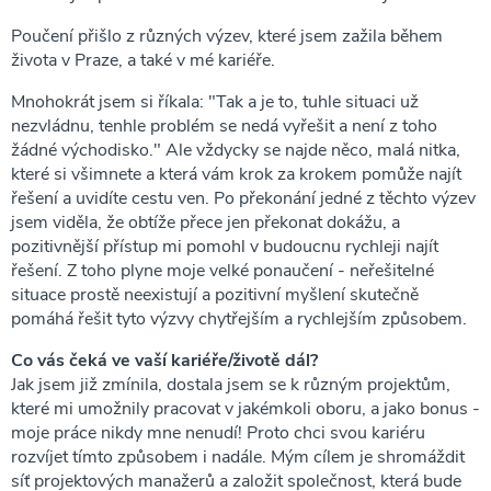
Poučení přišlo z různých výzev, které jsem zažila během
života v Praze, a také v mé kariéře.
Mnohokrát jsem si říkala: "Tak a je to, tuhle situaci už
nezvládnu, tenhle problém se nedá vyřešit a není z toho
žádné východisko." Ale vždycky se najde něco, malá nitka,
které si všimnete a která vám krok za krokem pomůže najít
řešení a uvidíte cestu ven. Po překonání jedné z těchto výzev
jsem viděla, že obtíže přece jen překonat dokážu, a
pozitivnější přístup mi pomohl v budoucnu rychleji najít
řešení. Z toho plyne moje velké ponaučení - neřešitelné
situace prostě neexistují a pozitivní myšlení skutečně
pomáhá řešit tyto výzvy chytřejším a rychlejším způsobem.
Co vás čeká ve vaší kariéře/životě dál?
Jak jsem již zmínila, dostala jsem se k různým projektům,
které mi umožnily pracovat v jakémkoli oboru, a jako bonus -
moje práce nikdy mne nenudí! Proto chci svou kariéru
rozvíjet tímto způsobem i nadále. Mým cílem je shromáždit
síť projektových manažerů a založit společnost, která bude