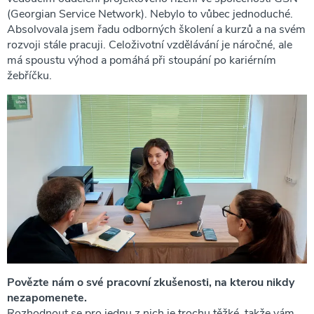
(Georgian Service Network). Nebylo to vůbec jednoduché.
Absolvovala jsem řadu odborných školení a kurzů a na svém
rozvoji stále pracuji. Celoživotní vzdělávání je náročné, ale
má spoustu výhod a pomáhá při stoupání po kariérním
žebříčku.
Povězte nám o své pracovní zkušenosti, na kterou nikdy
nezapomenete.
Rozhodnout se pro jednu z nich je trochu těžké, takže vám