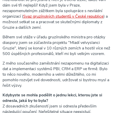
dám své tři nejlepší! Když jsem byla v Praze,
nezapomenutelným zážitkem byla spolupráce s nevládní
organizací (
Svaz gruzínských studentů v České republice
) a
možnost setkat se a pracovat se skutečnými diplomaty z
Gruzie a dalších zemí.
Během své stáže v úřadu gruzínského ministra pro otázky
diaspory jsem se zúčastnila projektu "Mladí velvyslanci
Gruzie", který se konal v 10 různých zemích a hostil více než
500 úspěšných profesionálů, kteří mi byli velkým vzorem.
Z mého současného zaměstnání nezapomenu na digitalizaci
dat a implementaci systémů PBI, CRM a ERP ve firmě. Bylo
to něco nového, moderního a velmi důležitého, co mi
pomohlo rozvíjet své dovednosti, udržovat si bystrou mysl a
řešit výzvy.
Kdybyste se mohla podělit o jednu lekci, kterou jste si
odnesla, jaká by to byla?
Z dosavadních zkušeností jsem si odnesla především
následující poučení: Neřešitelné situace neexistují.