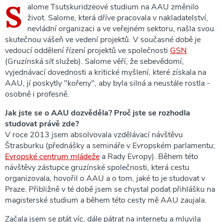
S
alome Tsutskuridzeové studium na AAU změnilo
život. Salome, která dříve pracovala v nakladatelství,
nevládní organizaci a ve veřejném sektoru, našla svou
skutečnou vášeň ve vedení projektů. V současné době je
vedoucí oddělení řízení projektů ve společnosti
GSN
(Gruzínská síť služeb). Salome věří, že sebevědomí,
vyjednávací dovednosti a kritické myšlení, které získala na
AAU, jí poskytly "kořeny", aby byla silná a neustále rostla -
osobně i profesně.
Jak jste se o AAU dozvěděla? Proč jste se rozhodla
studovat právě zde?
V roce 2013 jsem absolvovala vzdělávací návštěvu
Štrasburku (přednášky a semináře v Evropském parlamentu;
Evropské centrum mládeže
a Rady Evropy). Během této
návštěvy zástupce gruzínské společnosti, která cestu
organizovala, hovořil o AAU a o tom, jaké to je studovat v
Praze. Přibližně v té době jsem se chystal podat přihlášku na
magisterské studium a během této cesty mě AAU zaujala.
Začala jsem se ptát víc, dále pátrat na internetu a mluvila