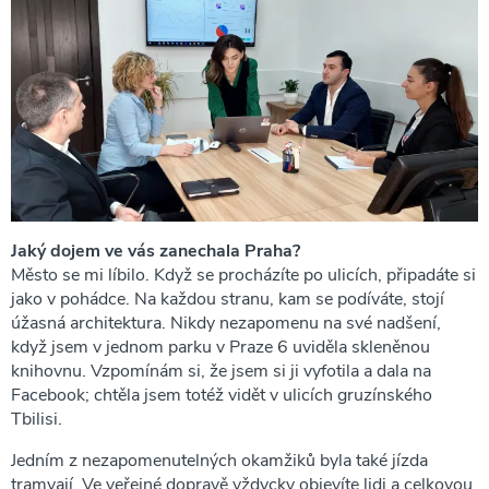
Jaký dojem ve vás zanechala Praha?
Město se mi líbilo. Když se procházíte po ulicích, připadáte si
jako v pohádce. Na každou stranu, kam se podíváte, stojí
úžasná architektura. Nikdy nezapomenu na své nadšení,
když jsem v jednom parku v Praze 6 uviděla skleněnou
knihovnu. Vzpomínám si, že jsem si ji vyfotila a dala na
Facebook; chtěla jsem totéž vidět v ulicích gruzínského
Tbilisi.
Jedním z nezapomenutelných okamžiků byla také jízda
tramvají. Ve veřejné dopravě vždycky objevíte lidi a celkovou