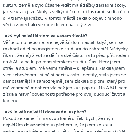
kulturu země a bylo úžasné vidět malé žáčky základní školy,
jak se vracejí ze školy s velkými školními taškami, sedí a čtou
si v tramvaji knížky. V tomto městě se dalo objevit mnoho
věcí a zanechalo ve mně dojem na celý život.
Jaký byl největší zlom ve vašem životě?
Věřte tomu nebo ne, ale největší zlom nastal, když jsem se
rozhodl odjet na magisterské studium do zahraničí. Vždycky
říkám, že můj život se dělí na dvě části: na tu před příchodem
na AAU a na tu po magisterském studiu. Čas, který jsem
strávila studiem, mě velmi změnil – k lepšímu. Získala jsem
více sebevědomí, silnější pocit vlastní identity, stala jsem se
samostatnější a samozřejmě jsem získala diplom, který pro
mě znamená mnohem víc než jen kus papíru.. Na AAU jsem
získala hlavní dovednosti potřebné pro svůj budoucí život a
kariéru.
Jaký je váš největší dosavadní úspěch?
Pokud se zaměřím na svou kariéru, řekl bych, že mým
největším dosavadním úspěchem je, že jsem se stala
vedoucím oddělení projektového řízení ve společnosti GSN