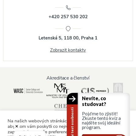
+420 257 530 202
Letenská 5, 118 00, Praha 1
Zobrazit kontakty
Akreditace a členství
Nevíte, co
studovat?
Kariérní test osobnosti
Pojďme to zjistit!
Zkuste tento kvíz a
Na našich webových stránkách používáme soubory cookie,
najděte svůj ideální
abychom vám poskytli co nejrelevantnější služby tím, že si
program.
zapamatujeme vaše preference a opakované návštěvy.