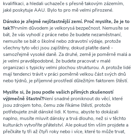
kvalifikaci, a hledali uchazeče s přesně takovým zázemím,
jaké poskytuje AAU. Bylo to pro mě velmi přirozené.
Dánsko je zřejmě nejšťastnější zemí. Proč myslíte, že je to
tak?
Prvním důvodem je velkorysá bezpečnost. Nemusíte se
bát, že vás vyhodí z práce nebo že budete nezaměstnaní,
nemusíte se bát o školné nebo zdravotní výdaje, protože
všechny tyto věci jsou zajištěny, dokud platíte daně -
samozřejmě vysoké daně. Za druhé, země je poměrně malá a
je velmi pravděpodobné, že budete pracovat v malé
organizaci s typicky velmi plochou strukturou. A protože lidé
mají tendenci trávit v práci poměrně velkou část svých dnů
nebo týdnů, je příjemné prostředí důležitým faktorem štěstí.
Myslíte si, že jsou podle vašich přímých zkušeností
výjimečně šťastní?
Není snadné proniknout do věcí, které
jsou zdrojem toho, čemu zde říkáme štěstí, protože
potřebujete znát dánské lidi. K tomu, abyste to dokázali
naplno, musíte mluvit dánsky a trvá dlouho, než si v těchto
kulturách vytvoříte přátelství. Ale pokud tím vším projdete a
přečkáte ty tři až čtyři roky nebo i více, které to může trvat,