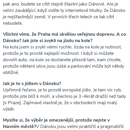
pak ano, budete se cítit stejně šťastní jako Dánové. Ale je
velmi zavádějící, když vidíte ty internetové titulky, že Dánsko
je nejšťastnější země. V prvních třech letech se tak cítit
nebudete.
Všichni víme, že Praha má skvělou veřejnou dopravu. A co
Dánsko? Jak jste si zvykli na jízdu na kole?
Na kola jsem si zvykl velmi rychle. Jízda na kole je nutnost,
protože je to prostě nejlepší možnost. I když si můžete
dovolit auto, na kole se dostanete přesně tam, kam chcete,
protože některé ulice jsou úzké a parkování může být někdy
obtížné.
Jak je to s jídlem v Dánsku?
Upřímně řečeno, je to prostě evropské jídlo. Je tam víc ryb,
protože jste blíž k moři, a všechno je 3-4krát dražší než tady
[v Praze]. Zajímavé vlastně je, že v obchodech mají malý
výběr.
Myslíte si, že výběr je omezenější, protože nejste v
hlavním městě?
V Dánsku jsou velmi praktičtí a pragmatičtí.