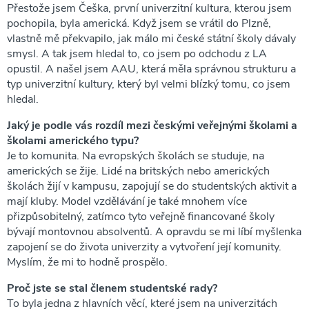
Přestože jsem Češka, první univerzitní kultura, kterou jsem
pochopila, byla americká. Když jsem se vrátil do Plzně,
vlastně mě překvapilo, jak málo mi české státní školy dávaly
smysl. A tak jsem hledal to, co jsem po odchodu z LA
opustil. A našel jsem AAU, která měla správnou strukturu a
typ univerzitní kultury, který byl velmi blízký tomu, co jsem
hledal.
Jaký je podle vás rozdíl mezi českými veřejnými školami a
školami amerického typu?
Je to komunita. Na evropských školách se studuje, na
amerických se žije. Lidé na britských nebo amerických
školách žijí v kampusu, zapojují se do studentských aktivit a
mají kluby. Model vzdělávání je také mnohem více
přizpůsobitelný, zatímco tyto veřejně financované školy
bývají montovnou absolventů. A opravdu se mi líbí myšlenka
zapojení se do života univerzity a vytvoření její komunity.
Myslím, že mi to hodně prospělo.
Proč jste se stal členem studentské rady?
To byla jedna z hlavních věcí, které jsem na univerzitách