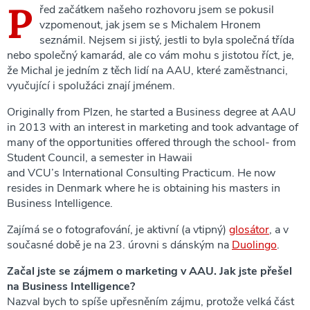
P
řed začátkem našeho rozhovoru jsem se pokusil
vzpomenout, jak jsem se s Michalem Hronem
seznámil. Nejsem si jistý, jestli to byla společná třída
nebo společný kamarád, ale co vám mohu s jistotou říct, je,
že Michal je jedním z těch lidí na AAU, které zaměstnanci,
vyučující i spolužáci znají jménem.
Originally from Plzen, he started a Business degree at AAU
in 2013 with an interest in marketing and took advantage of
many of the opportunities offered through the school- from
Student Council, a semester in Hawaii
and VCU’s International Consulting Practicum. He now
resides in Denmark where he is obtaining his masters in
Business Intelligence.
Zajímá se o fotografování, je aktivní (a vtipný)
glosátor
, a v
současné době je na 23. úrovni s dánským na
Duolingo
.
Začal jste se zájmem o marketing v AAU. Jak jste přešel
na Business Intelligence?
Nazval bych to spíše upřesněním zájmu, protože velká část