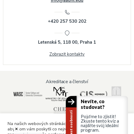
info@aauni.edu
+420 257 530 202
Letenská 5, 118 00, Praha 1
Zobrazit kontakty
Akreditace a členství
Nevíte, co
studovat?
Kariérní test osobnosti
Pojďme to zjistit!
Zkuste tento kvíz a
Na našich webových stránkách používáme soubory cookie,
najděte svůj ideální
abychom vám poskytli co nejrelevantnější služby tím, že si
program.