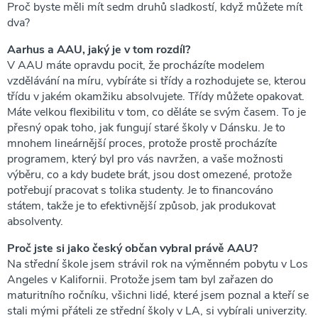
Proč byste měli mít sedm druhů sladkostí, když můžete mít
dva?
Aarhus a AAU, jaký je v tom rozdíl?
V AAU máte opravdu pocit, že procházíte modelem
vzdělávání na míru, vybíráte si třídy a rozhodujete se, kterou
třídu v jakém okamžiku absolvujete. Třídy můžete opakovat.
Máte velkou flexibilitu v tom, co děláte se svým časem. To je
přesný opak toho, jak fungují staré školy v Dánsku. Je to
mnohem lineárnější proces, protože prostě procházíte
programem, který byl pro vás navržen, a vaše možnosti
výběru, co a kdy budete brát, jsou dost omezené, protože
potřebují pracovat s tolika studenty. Je to financováno
státem, takže je to efektivnější způsob, jak produkovat
absolventy.
Proč jste si jako český občan vybral právě AAU?
Na střední škole jsem strávil rok na výměnném pobytu v Los
Angeles v Kalifornii. Protože jsem tam byl zařazen do
maturitního ročníku, všichni lidé, které jsem poznal a kteří se
stali mými přáteli ze střední školy v LA, si vybírali univerzity.