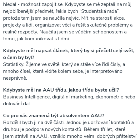
hledal - možnost zapojit se. Kdybyste se mě zeptali na můj
nejoblíbenější předmět, řekla bych “Studentská rada”,
protože tam jsem se naučila nejvíc. Mít na starosti akce,
projekty a lidi, organizovat věci a řešit skutečné problémy a
reálné rozpočty. Naučila jsem se vůdčím schopnostem a
tomu, jak komunikovat s lidmi.
Kdybyste měl napsat článek, který by si přečetl celý svět,
o čem by byl?
Statistiky. Žijeme ve světě, který se stále více řídí čísly, a
mnoho čísel, která vidíte kolem sebe, je interpretováno
nesprávně.
Kdybyste měl na AAU třídu, jakou třídu byste učil?
Business Intelligence, digitální marketing, ekonometrie nebo
dolování dat.
Co pro vás znamená být absolventem AAU?
Rozdělil bych ji na dvě části. Jednou je udržování kontaktů a
druhou je podpora nových kontaktů. Během tří let, které
jsem strávil na AAU, vzniklo mnoho velmi dobrých přátelství