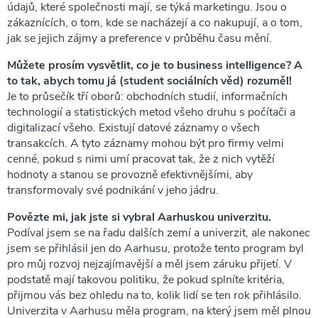
údajů, které společnosti mají, se týká marketingu. Jsou o
zákaznících, o tom, kde se nacházejí a co nakupují, a o tom,
jak se jejich zájmy a preference v průběhu času mění.
Můžete prosím vysvětlit, co je to business intelligence? A
to tak, abych tomu já (student sociálních věd) rozuměl!
Je to průsečík tří oborů: obchodních studií, informačních
technologií a statistických metod všeho druhu s počítači a
digitalizací všeho. Existují datové záznamy o všech
transakcích. A tyto záznamy mohou být pro firmy velmi
cenné, pokud s nimi umí pracovat tak, že z nich vytěží
hodnoty a stanou se provozně efektivnějšími, aby
transformovaly své podnikání v jeho jádru.
Povězte mi, jak jste si vybral Aarhuskou univerzitu.
Podíval jsem se na řadu dalších zemí a univerzit, ale nakonec
jsem se přihlásil jen do Aarhusu, protože tento program byl
pro můj rozvoj nejzajímavější a měl jsem záruku přijetí. V
podstatě mají takovou politiku, že pokud splníte kritéria,
přijmou vás bez ohledu na to, kolik lidí se ten rok přihlásilo.
Univerzita v Aarhusu měla program, na který jsem měl plnou