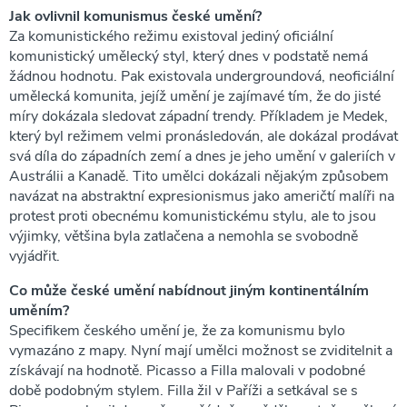
Jak ovlivnil komunismus české umění?
Za komunistického režimu existoval jediný oficiální
komunistický umělecký styl, který dnes v podstatě nemá
žádnou hodnotu. Pak existovala undergroundová, neoficiální
umělecká komunita, jejíž umění je zajímavé tím, že do jisté
míry dokázala sledovat západní trendy. Příkladem je Medek,
který byl režimem velmi pronásledován, ale dokázal prodávat
svá díla do západních zemí a dnes je jeho umění v galeriích v
Austrálii a Kanadě. Tito umělci dokázali nějakým způsobem
navázat na abstraktní expresionismus jako američtí malíři na
protest proti obecnému komunistickému stylu, ale to jsou
výjimky, většina byla zatlačena a nemohla se svobodně
vyjádřit.
Co může české umění nabídnout jiným kontinentálním
uměním?
Specifikem českého umění je, že za komunismu bylo
vymazáno z mapy. Nyní mají umělci možnost se zviditelnit a
získávají na hodnotě. Picasso a Filla malovali v podobné
době podobným stylem. Filla žil v Paříži a setkával se s