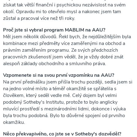
získat tak větší finanční i psychickou nezávislost na svém
okolí. Opravdu mi to otevřelo mysl a nakonec jsem tam
zůstal a pracoval více než tři roky.
Proč jste si vybral program MABLIM na AAU?
Měl jsem několik důvodů. Řekl bych, že nejdůležitějším byla
kombinace mezi předměty více zaměřenými na obchod a
právním zaměřením programu. Ze svých předchozích
pracovních zkušeností jsem věděl, že je vždy dobré znát
alespoň základy obchodního a smluvního práva.
Vzpomenete si na svou první vzpomínku na AAU?
Na první přednášku jsem přišla trochu později, sedla jsem si
na jedno volné místo a téměř okamžitě se spřátelila s
člověkem, který seděl vedle mě. Celý dojem byl velmi
podobný Sotheby's Institutu, protože to bylo anglicky
mluvící prostředí s mezinárodními lidmi, dokonce i výuka
byla trochu podobná. Bylo to důvěrné spojení od prvního
okamžiku.
Něco překvapivého, co jste se v Sotheby's dozvěděl?