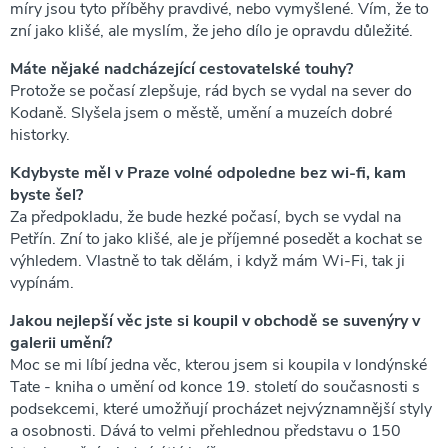
míry jsou tyto příběhy pravdivé, nebo vymyšlené. Vím, že to
zní jako klišé, ale myslím, že jeho dílo je opravdu důležité.
Máte nějaké nadcházející cestovatelské touhy?
Protože se počasí zlepšuje, rád bych se vydal na sever do
Kodaně. Slyšela jsem o městě, umění a muzeích dobré
historky.
Kdybyste měl v Praze volné odpoledne bez wi-fi, kam
byste šel?
Za předpokladu, že bude hezké počasí, bych se vydal na
Petřín. Zní to jako klišé, ale je příjemné posedět a kochat se
výhledem. Vlastně to tak dělám, i když mám Wi-Fi, tak ji
vypínám.
Jakou nejlepší věc jste si koupil v obchodě se suvenýry v
galerii umění?
Moc se mi líbí jedna věc, kterou jsem si koupila v londýnské
Tate - kniha o umění od konce 19. století do současnosti s
podsekcemi, které umožňují procházet nejvýznamnější styly
a osobnosti. Dává to velmi přehlednou představu o 150