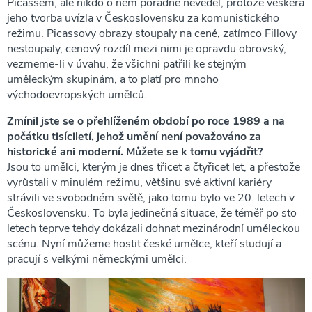
Picassem, ale nikdo o něm pořádně nevěděl, protože veškerá
jeho tvorba uvízla v Československu za komunistického
režimu. Picassovy obrazy stoupaly na ceně, zatímco Fillovy
nestoupaly, cenový rozdíl mezi nimi je opravdu obrovský,
vezmeme-li v úvahu, že všichni patřili ke stejným
uměleckým skupinám, a to platí pro mnoho
východoevropských umělců.
Zmínil jste se o přehlíženém období po roce 1989 a na
počátku tisíciletí, jehož umění není považováno za
historické ani moderní. Můžete se k tomu vyjádřit?
Jsou to umělci, kterým je dnes třicet a čtyřicet let, a přestože
vyrůstali v minulém režimu, většinu své aktivní kariéry
strávili ve svobodném světě, jako tomu bylo ve 20. letech v
Československu. To byla jedinečná situace, že téměř po sto
letech teprve tehdy dokázali dohnat mezinárodní uměleckou
scénu. Nyní můžeme hostit české umělce, kteří studují a
pracují s velkými německými umělci.