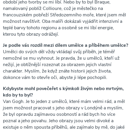
období jeho tvorby se mi líbí. Nebo by to byl Braque,
namalovaný poblíž Collioure, což je městečko na
francouzském pobřeží Středozemního moře, které jsem měl
možnost navštívit. Oba malíři dokázali vyjádřit intenzivní a
teplé barvy tohoto regionu a osobně se mi líbí energie,
kterou tyto obrazy odrážejí.
Je podle vás rozdíl mezi dílem umělce a příběhem umělce?
Umělci do svých děl vždy vkládají svůj příběh, je téměř
nemožné se mu vyhnout. Je pravda, že u umělců, kteří už
nežijí, je obtížnější rozeznat za obrazem jejich vlastní
charakter. Myslím, že když znáte historii jejich života,
dokonce vám to otevře oči, abyste ji lépe pochopili.
Kdybyste mohl povečeřet s kýmkoli živým nebo mrtvým,
kdo by to byl?
Van Gogh. Je to jeden z umělců, které mám velmi rád, a měl
jsem možnost pracovat s jeho obrazy v Londýně a myslím,
že byl opravdu zajímavou osobností a rád bych ho více
poznal a jeho povahu. Jeho obrazy jsou velmi divoké a
existuje o něm spousta příběhů, ale zajímalo by mě, do jaké