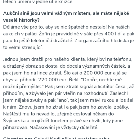
letech umění v jedné útlé knížce.
Aukční síně jsou velmi vážným místem, ale máte nějaké
veselé historky?
Děláme vše pro to, aby se nic špatného nestalo! Na našich
aukcích v paláci Žofín je pravidelně v sále přes 400 lidí a pak
jsou tu ještě telefoničtí dražitelé. Z organizačního hlediska je
to velmi stresující.
Jednou jsem dražil pro našeho klienta, který byl na telefonu,
a dražený obraz se dostal do docela významných částek, a
pak jsem ho na lince ztratil. Šlo asi o 200 000 eur a já se
chystal přihodit 220 000 eur. Řekl: “Dobře, nechte mě
možná přemýšlet.” Pak jsem ztratil signál a licitátor čekal, až
přihodím, a zbývalo jen pár vteřin na rozhodnutí. Zaslechl
jsem nějaké zvuky a pak “ano”, tak jsem mávl rukou a los šel
k nám. Znovu jsem ho ztratil a pak jsem ho zavolal zpátky.
Naštěstí mu to nevadilo, zřejmě cestoval někam do
Švýcarska a projížděl tunelem právě ve chvíli, kdy jsme
přihazovali. Načasování je vždycky důležité.