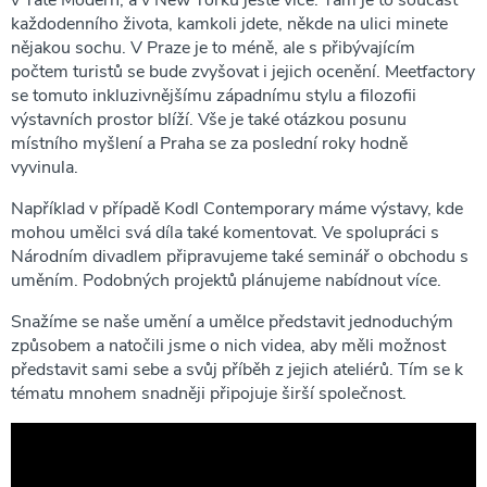
každodenního života, kamkoli jdete, někde na ulici minete
nějakou sochu. V Praze je to méně, ale s přibývajícím
počtem turistů se bude zvyšovat i jejich ocenění. Meetfactory
se tomuto inkluzivnějšímu západnímu stylu a filozofii
výstavních prostor blíží. Vše je také otázkou posunu
místního myšlení a Praha se za poslední roky hodně
vyvinula.
Například v případě Kodl Contemporary máme výstavy, kde
mohou umělci svá díla také komentovat. Ve spolupráci s
Národním divadlem připravujeme také seminář o obchodu s
uměním. Podobných projektů plánujeme nabídnout více.
Snažíme se naše umění a umělce představit jednoduchým
způsobem a natočili jsme o nich videa, aby měli možnost
představit sami sebe a svůj příběh z jejich ateliérů. Tím se k
tématu mnohem snadněji připojuje širší společnost.