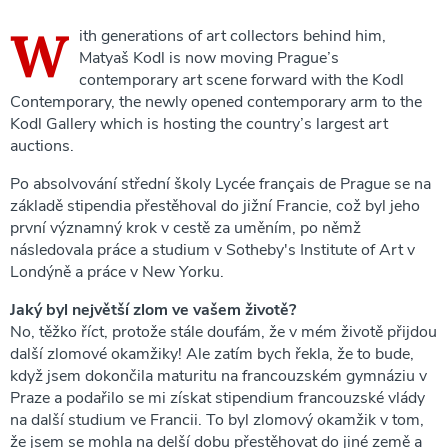
W
ith generations of art collectors behind him,
Matyaš Kodl is now moving Prague’s
contemporary art scene forward with the Kodl
Contemporary, the newly opened contemporary arm to the
Kodl Gallery which is hosting the country’s largest art
auctions.
Po absolvování střední školy Lycée français de Prague se na
základě stipendia přestěhoval do jižní Francie, což byl jeho
první významný krok v cestě za uměním, po němž
následovala práce a studium v Sotheby's Institute of Art v
Londýně a práce v New Yorku.
Jaký byl největší zlom ve vašem životě?
No, těžko říct, protože stále doufám, že v mém životě přijdou
další zlomové okamžiky! Ale zatím bych řekla, že to bude,
když jsem dokončila maturitu na francouzském gymnáziu v
Praze a podařilo se mi získat stipendium francouzské vlády
na další studium ve Francii. To byl zlomový okamžik v tom,
že jsem se mohla na delší dobu přestěhovat do jiné země a