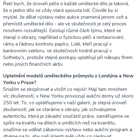
Řekl bych, že úroveň péče o každé umělecké dílo je taková,
že o jedno dílo se vždy stará spousta lidí. Člověk by si
myslel, že dělat výstavy nebo aukce znamená jenom vzít a
přemístit umělecké dílo - ale ve skutečnosti je celý proces
mnohem rozsáhlejší. Existují různé části týmu, které se
starají o obrazy, například o fyzickou péči a restaurování,
rámy a řádnou kontrolu papíru. Lidé, kteří pracují v
bankovním sektoru, ve skutečnosti hodně pracují v
Sotheby's, protože stejné postupy uplatňují při nákupu firem
nebo jiných finančních aktiv.
Uplatnění modelů uměleckého průmyslu z Londýna a New
Yorku v Praze?
Snažím se zkopírovat a vložit co nejvíc! Mají tam mnohem
víc zkušeností, v New Yorku provozují aukční domy už skoro
250 let. To, co uplatňujeme v naší galerii, je stejná úroveň
zkušeností; jak se staráme o obrazy, jak schvalujeme
autenticitu, která je zásadní součástí práce, zaměřujeme se
spíše na kvalitu na dílech a umělcích než na kvantitu,
snažíme se udělat zábavnou výstavu nebo aukční program a
dbáme na to, aby naši klienti měli vždy co sledovat.