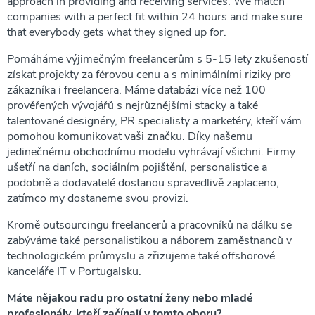
approach in providing and receiving services. We match
companies with a perfect fit within 24 hours and make sure
that everybody gets what they signed up for.
Pomáháme výjimečným freelancerům s 5-15 lety zkušeností
získat projekty za férovou cenu a s minimálními riziky pro
zákazníka i freelancera. Máme databázi více než 100
prověřených vývojářů s nejrůznějšími stacky a také
talentované designéry, PR specialisty a marketéry, kteří vám
pomohou komunikovat vaši značku. Díky našemu
jedinečnému obchodnímu modelu vyhrávají všichni. Firmy
ušetří na daních, sociálním pojištění, personalistice a
podobně a dodavatelé dostanou spravedlivě zaplaceno,
zatímco my dostaneme svou provizi.
Kromě outsourcingu freelancerů a pracovníků na dálku se
zabýváme také personalistikou a náborem zaměstnanců v
technologickém průmyslu a zřizujeme také offshorové
kanceláře IT v Portugalsku.
Máte nějakou radu pro ostatní ženy nebo mladé
profesionály, kteří začínají v tomto oboru?