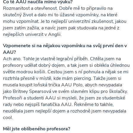
Co tě AAU naučila mimo výuku?
Rozmanitost a otevřenost. Dobře mě to připravilo na
skutečný život a dalo mi to úžasné vzpomínky, na které
mohu vzpomínat. Je to nejlepší univerzitní zkušenost, jakou
jsem zatím zažila, a navíc jsem pak studovala na jedné z
nejlepších univerzit v Anglii.
Vzpomenete si na nějakou vzpomínku na svůj první den v
AAU?
Ach ano. Tohle je vlastně legrační příběh. Chtěla jsem na
profesory udělat dobrý dojem, a tak jsem si oblékla úhlednou
světle modrou košili. Cestou jsem s ní pohnula a nějak se mi
roztrhla přesně v místě, kde mám piercing. Takže jsem si
musela koupit loňská trička AAU Polo, abych nevypadala
jako Britney Spearsová ve svém slavném klipu pro školačky.
Profesoři a studenti AAU si mysleli, že jsem ze studentské
rady nebo nejspíš fanatička AAU. Řekněme to takhle,
neudělala jsem nejlepší dojem a rozhodně jsem nevypadala
cool.
Měl jste oblíbeného profesora?