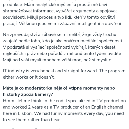
produkce. Mám analytické myšlení a prostě mě baví
shromažďovat informace, vytvářet argumenty a spojovat
souvislosti. Miluji proces a typ lidí, kteří v tomto odvětví
pracují. Většinou jsou velmi zábavní, inteligentní a otevření.
Na zpravodajství a zábavě se mi nelíbí, že je vždy trochu
zaujaté podle toho, kdo je akcionářem mediální společnosti.
V podstatě si vysílací společnosti vybírají, kterých deset
nejlepších zpráv nebo pořadů z milionů tento týden uvidíte.
Mají nad vaší myslí mnohem větší moc, než si myslíte.
IT industry is very honest and straight forward. The program
either works or it doesn’t.
Máte jako moderátorka nějaké vtipné momenty nebo
historky zpoza kamery?
Hmm…let me think. In the end, I specialized in TV production
and worked 2 years as a TV producer of an English channel
here in Lisbon. We had funny moments every day, you need
to see them rather than hear.