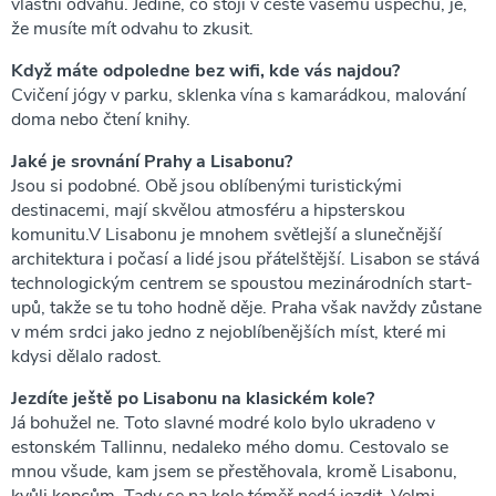
vlastní odvahu. Jediné, co stojí v cestě vašemu úspěchu, je,
že musíte mít odvahu to zkusit.
Když máte odpoledne bez wifi, kde vás najdou?
Cvičení jógy v parku, sklenka vína s kamarádkou, malování
doma nebo čtení knihy.
Jaké je srovnání Prahy a Lisabonu?
Jsou si podobné. Obě jsou oblíbenými turistickými
destinacemi, mají skvělou atmosféru a hipsterskou
komunitu.V Lisabonu je mnohem světlejší a slunečnější
architektura i počasí a lidé jsou přátelštější. Lisabon se stává
technologickým centrem se spoustou mezinárodních start-
upů, takže se tu toho hodně děje. Praha však navždy zůstane
v mém srdci jako jedno z nejoblíbenějších míst, které mi
kdysi dělalo radost.
Jezdíte ještě po Lisabonu na klasickém kole?
Já bohužel ne. Toto slavné modré kolo bylo ukradeno v
estonském Tallinnu, nedaleko mého domu. Cestovalo se
mnou všude, kam jsem se přestěhovala, kromě Lisabonu,
kvůli kopcům. Tady se na kole téměř nedá jezdit. Velmi