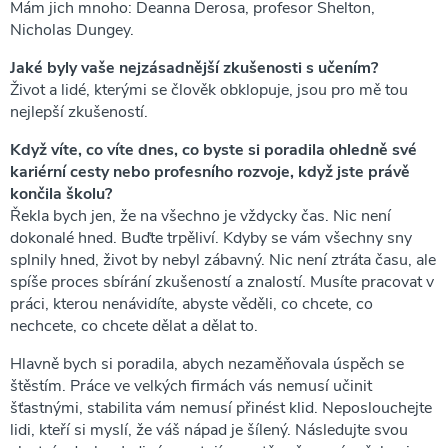
Mám jich mnoho: Deanna Derosa, profesor Shelton,
Nicholas Dungey.
Jaké byly vaše nejzásadnější zkušenosti s učením?
Život a lidé, kterými se člověk obklopuje, jsou pro mě tou
nejlepší zkušeností.
Když víte, co víte dnes, co byste si poradila ohledně své
kariérní cesty nebo profesního rozvoje, když jste právě
končila školu?
Řekla bych jen, že na všechno je vždycky čas. Nic není
dokonalé hned. Buďte trpěliví. Kdyby se vám všechny sny
splnily hned, život by nebyl zábavný. Nic není ztráta času, ale
spíše proces sbírání zkušeností a znalostí. Musíte pracovat v
práci, kterou nenávidíte, abyste věděli, co chcete, co
nechcete, co chcete dělat a dělat to.
Hlavně bych si poradila, abych nezaměňovala úspěch se
štěstím. Práce ve velkých firmách vás nemusí učinit
šťastnými, stabilita vám nemusí přinést klid. Neposlouchejte
lidi, kteří si myslí, že váš nápad je šílený. Následujte svou