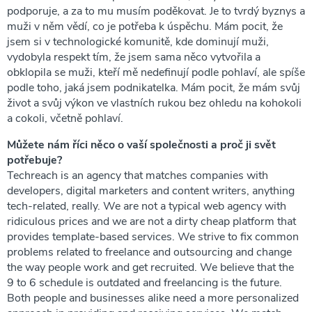
podporuje, a za to mu musím poděkovat. Je to tvrdý byznys a
muži v něm vědí, co je potřeba k úspěchu. Mám pocit, že
jsem si v technologické komunitě, kde dominují muži,
vydobyla respekt tím, že jsem sama něco vytvořila a
obklopila se muži, kteří mě nedefinují podle pohlaví, ale spíše
podle toho, jaká jsem podnikatelka. Mám pocit, že mám svůj
život a svůj výkon ve vlastních rukou bez ohledu na kohokoli
a cokoli, včetně pohlaví.
Můžete nám říci něco o vaší společnosti a proč ji svět
potřebuje?
Techreach is an agency that matches companies with
developers, digital marketers and content writers, anything
tech-related, really. We are not a typical web agency with
ridiculous prices and we are not a dirty cheap platform that
provides template-based services. We strive to fix common
problems related to freelance and outsourcing and change
the way people work and get recruited. We believe that the
9 to 6 schedule is outdated and freelancing is the future.
Both people and businesses alike need a more personalized