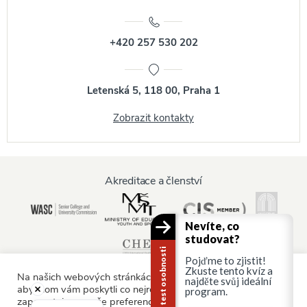
+420 257 530 202
Letenská 5, 118 00, Praha 1
Zobrazit kontakty
Akreditace a členství
Nevíte, co
studovat?
Kariérní test osobnosti
Pojďme to zjistit!
Zkuste tento kvíz a
Na našich webových stránkách používáme soubory cookie,
najděte svůj ideální
abychom vám poskytli co nejrelevantnější služby tím, že si
program.
zapamatujeme vaše preference a opakované návštěvy.