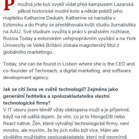
P
možná jste byli zvyklí vídat před kampusem Lazarská
pěkné historické modré kolo a někde poblíž jeho
majitelku Katherine Dedukh. Katherine se narodila v
Estonsku a do Prahy se přestěhovala kvůli studiu žurnalistiky
na AAU. Své studium využila k práci v pražském rozhlase,
Russia Today a estonském veřejnoprávním vysílání a na York
University ve Velké Británii získala magisterský titul z
globálního marketingu.
Today, she can be found in Lisbon where she is the CEO and
co-founder of Techreach, a digital marketing, and software
development agency.
Jak se cítí žena ve světě technologií? Zejména jako
generální ředitelka a spoluzakladatelka vlastní
technologické firmy?
V IT oboru jsem téměř vždy obklopena muži a je příjemné,
když na ně udělá dojem, že vím, co je to MongoDB nebo
React native. Žen, které vytvářejí technologické firmy, není
mnoho, ale myslím, že by jich mělo být více. Mám ale
skvělého mužského spoluzakladatele, který mě nesmírně