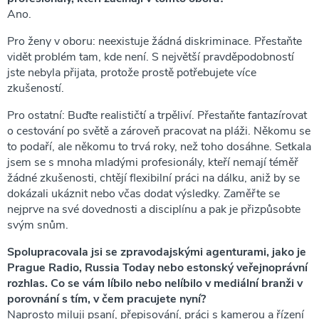
Ano.
Pro ženy v oboru: neexistuje žádná diskriminace. Přestaňte
vidět problém tam, kde není. S největší pravděpodobností
jste nebyla přijata, protože prostě potřebujete více
zkušeností.
Pro ostatní: Buďte realističtí a trpěliví. Přestaňte fantazírovat
o cestování po světě a zároveň pracovat na pláži. Někomu se
to podaří, ale někomu to trvá roky, než toho dosáhne. Setkala
jsem se s mnoha mladými profesionály, kteří nemají téměř
žádné zkušenosti, chtějí flexibilní práci na dálku, aniž by se
dokázali ukáznit nebo včas dodat výsledky. Zaměřte se
nejprve na své dovednosti a disciplínu a pak je přizpůsobte
svým snům.
Spolupracovala jsi se zpravodajskými agenturami, jako je
Prague Radio, Russia Today nebo estonský veřejnoprávní
rozhlas. Co se vám líbilo nebo nelíbilo v mediální branži v
porovnání s tím, v čem pracujete nyní?
Naprosto miluji psaní, přepisování, práci s kamerou a řízení