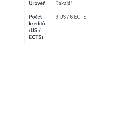
Úroveň
Bakalář
Počet
3 US / 6 ECTS
kreditů
(US /
ECTS)