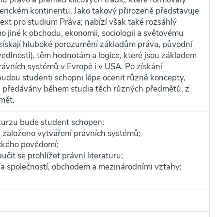
rickém kontinentu. Jako takový přirozeně představuje
ext pro studium Práva; nabízí však také rozsáhlý
o jiné k obchodu, ekonomii, sociologii a světovému
 získají hluboké porozumění základům práva, původní
vedlnosti), těm hodnotám a logice, které jsou základem
ávních systémů v Evropě i v USA. Po získání
budou studenti schopni lépe ocenit různé koncepty,
ou předávány během studia těch různých předmětů, z
dmět.
kurzu bude student schopen:
 založeno vytváření právních systémů;
ického povědomí;
učit se prohlížet právní literaturu;
 a společností, obchodem a mezinárodními vztahy;