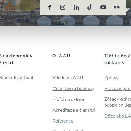
Studentský
O AAU
Užitečn
život
odkazy
Studentský život
Vítejte na AAU
Zprávy
Mise, vize a hodnoty
Pracovní příl
Zásady ochr
Řídící struktura
osobních úd
Akreditace a členství
Středisko L
Reference