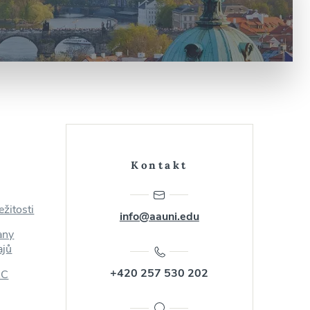
é
Kontakt
ežitosti
info@aauni.edu
any
ajů
+420 257 530 202
AC