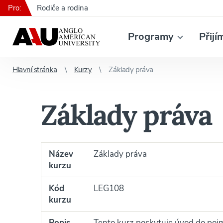
Pro:
Rodiče a rodina
Programy
Přijí
Hlavní stránka
Kurzy
Základy práva
Základy práva
Název
Základy práva
kurzu
Kód
LEG108
kurzu
Popis
Tento kurz poskytuje úvod do pojm