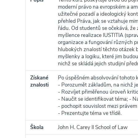
moderní právo na evropském a ame
užitečné pozadí a ideologický kont
přehled Práva, jak se vztahuje mim
řádu. Od studentů se očekává, že
myšlence realizace IUSTITIA (spra
organizace a fungování různých pr
hlubokých znalostí těchto otázek 
myšlenky a logiku, které jim bud
nichž se skládá jejich studijní pře
Získané
Po úspěšném absolvování tohoto 
znalosti
- Porozumět základům, na nichž je
- Rozvíjet přiměřenou úroveň krit
- Naučit se identifikovat téma; - Na
- pochopit souvislost mezi právem
- Prezentujte téma ve třídě.
Škola
John H. Carey II School of Law