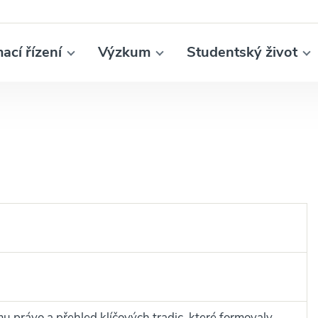
mací řízení
Výzkum
Studentský život
u právo a přehled klíčových tradic, které formovaly