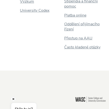
Stipendia a finanční
Výzkum
pomoc
University Codex
Platba online
Oddělení přijímacího
řízení
Přestup na AAU
Často kladené otázky