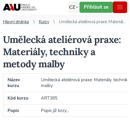
Přihlásit se
CZ
Hlavní stránka
Kurzy
Umělecká ateliérová praxe: Materiály, techniky a metody malby
Umělecká ateliérová praxe:
Materiály, techniky a
metody malby
Název
Umělecká ateliérová praxe: Materiály, technik
kurzu
malby
Kód kurzu
ART385
Popis
Popis již brzy...