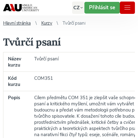
Přihlásit se
CZ
Hlavní stránka
Kurzy
Tvůrčí psaní
Tvůrčí psaní
Název
Tvůrčí psaní
kurzu
Kód
COM351
kurzu
Popis
Cílem předmětu COM 351 je zlepšit vaše schopnost
psaní a kritického myšlení, umožnit vám vytvářet t
budoucnu a předat vám metodologii potřebnou pro
tvůrčího spisovatele. K dosažení tohoto cíle budou 
prostřednictvím přednášek, kritické četby a cvičen
praktických a teoretických aspektech tvůrčího ps
na narativní fikci čtyř typů: eseje, scénáře, romány