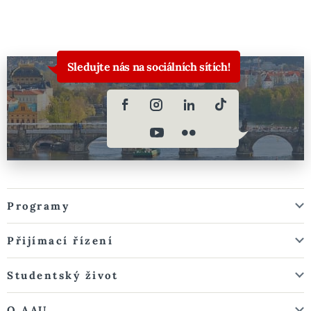
Sledujte nás na sociálních sítích!
Programy
Přijímací řízení
Studentský život
O AAU