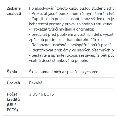
Získané
Po absolvování tohoto kurzu budou studenti schop
znalosti
- Prokázat jasné porozumění různým žánrům tvůrč
- Zapojit se do procesu psaní, jehož výsledkem je s
koherentní písemný projev s vhodnou strukturou, s
- Prokázat tvůrčí myšlení a originalitu;
- předčítat před publikem z vlastních děl s využit
způsobů přednesu a dramatického účinku;
- Rozpoznat úspěšné a neúspěšné tvůrčí psaní;
- Identifikovat problémy ve slabých písemných pro
- Sestavte a upravte rukopis sestávající z pěti půvo
včetně desetistránkového příběhu.
Škola
Škola humanitních a společenských věd
Úroveň
Bakalář
Počet
3 US / 6 ECTS
kreditů
(US /
ECTS)