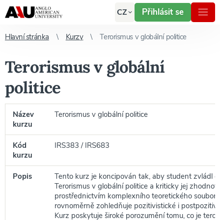
Přihlásit se
CZ
Hlavní stránka
Kurzy
Terorismus v globální politice
Terorismus v globální
politice
Název
Terorismus v globální politice
kurzu
Kód
IRS383 / IRS683
kurzu
Popis
Tento kurz je koncipován tak, aby student zvládl
Terorismus v globální politice a kriticky jej zhodnotil
prostřednictvím komplexního teoretického souboru
rovnoměrně zohledňuje pozitivistické i postpozitivis
Kurz poskytuje široké porozumění tomu, co je teror