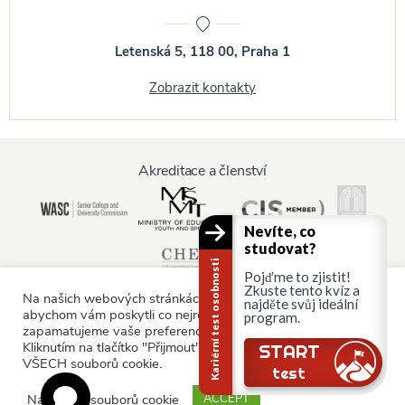
Letenská 5, 118 00, Praha 1
Zobrazit kontakty
Akreditace a členství
Nevíte, co
studovat?
Kariérní test osobnosti
Pojďme to zjistit!
Zkuste tento kvíz a
Na našich webových stránkách používáme soubory cookie,
najděte svůj ideální
abychom vám poskytli co nejrelevantnější služby tím, že si
program.
zapamatujeme vaše preference a opakované návštěvy.
Informace pro:
Kliknutím na tlačítko "Přijmout" souhlasíte s používáním
START
VŠECH souborů cookie.
Rodiče a rodina
test
Nastavení souborů cookie
ACCEPT