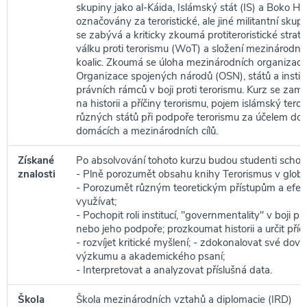
skupiny jako al-Káida, Islámský stát (IS) a Boko H
označovány za teroristické, ale jiné militantní skupi
se zabývá a kriticky zkoumá protiteroristické strate
válku proti terorismu (WoT) a složení mezinárodní
koalic. Zkoumá se úloha mezinárodních organizací, 
Organizace spojených národů (OSN), států a instituc
právních rámců v boji proti terorismu. Kurz se zam
na historii a příčiny terorismu, pojem islámský teror
různých států při podpoře terorismu za účelem dosa
domácích a mezinárodních cílů.
Získané
Po absolvování tohoto kurzu budou studenti schop
znalosti
- Plně porozumět obsahu knihy Terorismus v globáln
- Porozumět různým teoretickým přístupům a efekt
využívat;
- Pochopit roli institucí, "governmentality" v boji pr
nebo jeho podpoře; prozkoumat historii a určit příči
- rozvíjet kritické myšlení; - zdokonalovat své dove
výzkumu a akademického psaní;
- Interpretovat a analyzovat příslušná data.
Škola
Škola mezinárodních vztahů a diplomacie (IRD)