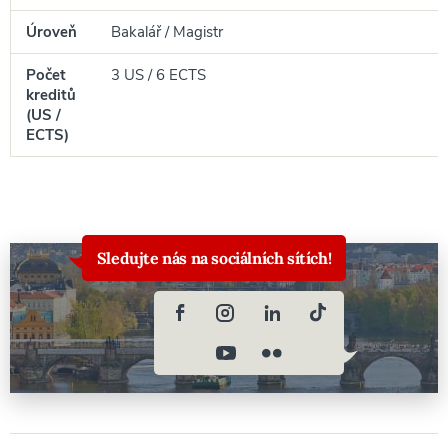
Úroveň
Bakalář / Magistr
Počet
3 US / 6 ECTS
kreditů
(US /
ECTS)
Sledujte nás na sociálních sítích!