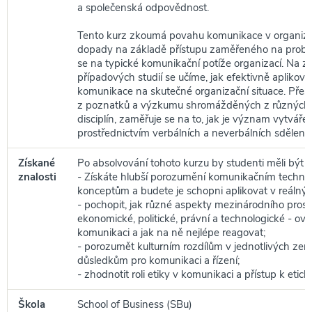
a společenská odpovědnost.
Tento kurz zkoumá povahu komunikace v organizací
dopady na základě přístupu zaměřeného na probl
se na typické komunikační potíže organizací. Na z
případových studií se učíme, jak efektivně aplikovat
komunikace na skutečné organizační situace. Přes
z poznatků a výzkumu shromážděných z různých
disciplín, zaměřuje se na to, jak je význam vytvář
prostřednictvím verbálních a neverbálních sdělení.
Získané
Po absolvování tohoto kurzu by studenti měli být s
znalosti
- Získáte hlubší porozumění komunikačním techni
konceptům a budete je schopni aplikovat v reálných
- pochopit, jak různé aspekty mezinárodního prostř
ekonomické, politické, právní a technologické - ovli
komunikaci a jak na ně nejlépe reagovat;
- porozumět kulturním rozdílům v jednotlivých zemí
důsledkům pro komunikaci a řízení;
- zhodnotit roli etiky v komunikaci a přístup k eti
Škola
School of Business (SBu)