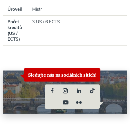
Úroveň
Mistr
Počet
3 US / 6 ECTS
kreditů
(US /
ECTS)
Sledujte nás na sociálních sítích!