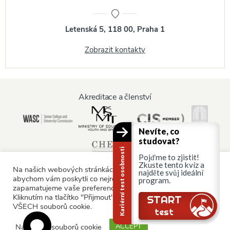
Letenská 5, 118 00, Praha 1
Zobrazit kontakty
Akreditace a členství
Nevíte, co
studovat?
Kariérní test osobnosti
Pojďme to zjistit!
Zkuste tento kvíz a
Na našich webových stránkách používáme soubory cookie,
najděte svůj ideální
abychom vám poskytli co nejrelevantnější služby tím, že si
program.
zapamatujeme vaše preference a opakované návštěvy.
Informace pro:
Kliknutím na tlačítko "Přijmout" souhlasíte s používáním
START
VŠECH souborů cookie.
Rodiče a rodina
test
Nastavení souborů cookie
ACCEPT