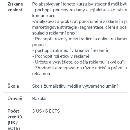
Získané
Po absolvování tohoto kurzu by studenti měli být s
znalosti
- pochopit principy reklamy a její úlohu jako nástr
komunikace;
-Analyzovat a prokázat porozumění základním pr
marketingové strategie (segmentace, cílení a positi
soulad s reklamní praxí;
- Pochopte rozdíly mezi tradiční a online reklamou a
propojit;
- pochopit roli médií v kreativní reklamě;
- Pochopit roli etiky v reklamě;
- Určete a vysvětlete, co dělá reklamu "skvělou";
- Zhodnotit a reagovat na různé etické a právní otá
reklamou.
Škola
Škola žurnalistiky, médií a výtvarného umění
Úroveň
Bakalář
Počet
3 US / 6 ECTS
kreditů
(US /
ECTS)