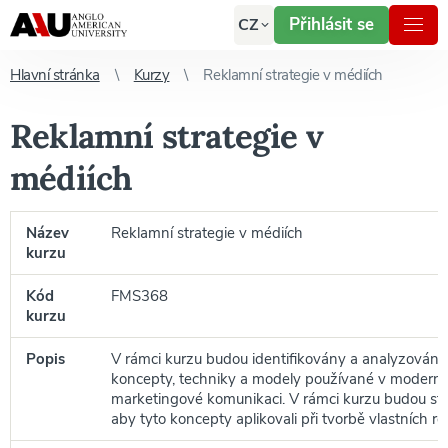
Přihlásit se
CZ
Hlavní stránka
Kurzy
Reklamní strategie v médiích
Reklamní strategie v
médiích
Název
Reklamní strategie v médiích
kurzu
Kód
FMS368
kurzu
Popis
V rámci kurzu budou identifikovány a analyzovány 
koncepty, techniky a modely používané v moderní
marketingové komunikaci. V rámci kurzu budou stu
aby tyto koncepty aplikovali při tvorbě vlastních re