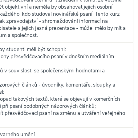
t objektivní a neměla by obsahovat jejich osobní
 každého, kdo studoval novinářské psaní. Tento kurz
jak zpravodajství - shromažďování informací na
isatele a jejich jasná prezentace - může, mělo by mít a
um a společnost.
y studenti měli být schopni:
úlohy přesvědčovacího psaní v dnešním mediálním
rů v souvislosti se společenskými hodnotami a
zorových článků - úvodníky, komentáře, sloupky a
l;
 dopad takových textů, které se objevují v komerčních
ti při psaní podobných názorových článků;
mít přesvědčovací psaní na změnu a utváření veřejného
ýtvarného umění