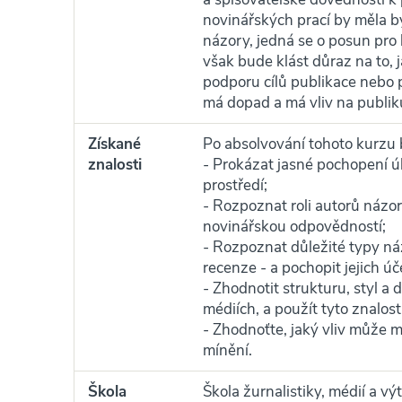
novinářských prací by měla bý
názory, jedná se o posun pro
však bude klást důraz na to, 
podporu cílů publikace nebo p
má dopad a má vliv na publik
Získané
Po absolvování tohoto kurzu b
znalosti
- Prokázat jasné pochopení 
prostředí;
- Rozpoznat roli autorů názo
novinářskou odpovědností;
- Rozpoznat důležité typy ná
recenze - a pochopit jejich úče
- Zhodnotit strukturu, styl a
médiích, a použít tyto znalos
- Zhodnoťte, jaký vliv může 
mínění.
Škola
Škola žurnalistiky, médií a v