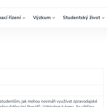
mací řízení
Výzkum
Studentský život
 studentům, jak mohou novináři využívat zpravodajské
 přesvědčování čtenářů. Vzhledem k tomu, že většina