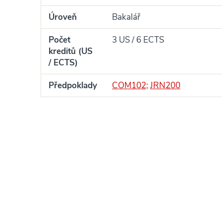
Úroveň
Bakalář
Počet
3 US / 6 ECTS
kreditů (US
/ ECTS)
Předpoklady
COM102;
JRN200