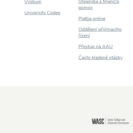
Stipendia a finanční
Výzkum
pomoc
University Codex
Platba online
Oddělení přijímacího
řízení
Přestup na AAU
Často kladené otázky