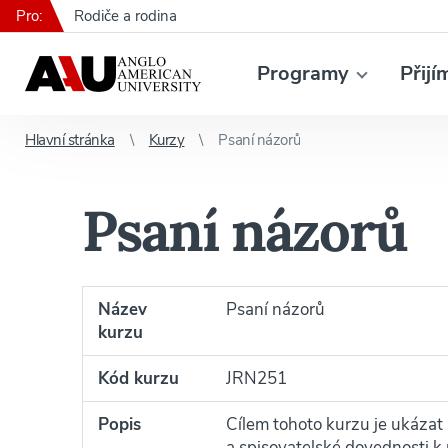
Pro:
Rodiče a rodina
Programy
Přijí
Hlavní stránka
Kurzy
Psaní názorů
Psaní názorů
Název
Psaní názorů
kurzu
Kód kurzu
JRN251
Popis
Cílem tohoto kurzu je ukázat
a spisovatelské dovednosti k