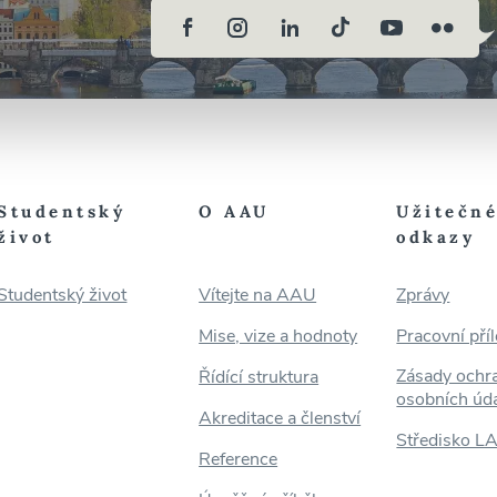
Studentský
O AAU
Užitečn
život
odkazy
Studentský život
Vítejte na AAU
Zprávy
Mise, vize a hodnoty
Pracovní příl
Zásady ochr
Řídící struktura
osobních úd
Akreditace a členství
Středisko L
Reference