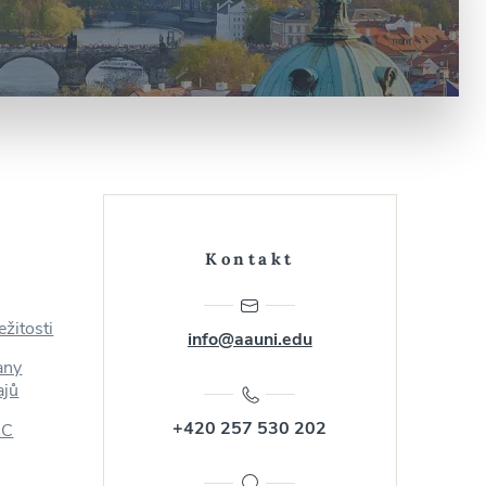
é
Kontakt
ežitosti
info@aauni.edu
any
ajů
+420 257 530 202
AC