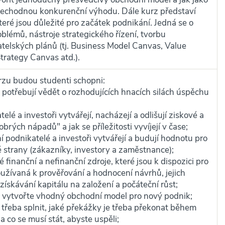
přechodnou konkurenční výhodu. Dále kurz představí
teré jsou důležité pro začátek podnikání. Jedná se o
blémů, nástroje strategického řízení, tvorbu
elských plánů (tj. Business Model Canvas, Value
trategy Canvas atd.).
zu budou studenti schopni:
elé potřebují vědět o rozhodujících hnacích silách úspěchu
telé a investoři vytvářejí, nacházejí a odlišují ziskové a
dobrých nápadů" a jak se příležitosti vyvíjejí v čase;
ní podnikatelé a investoři vytvářejí a budují hodnotu pro
é strany (zákazníky, investory a zaměstnance);
é finanční a nefinanční zdroje, které jsou k dispozici pro
používaná k prověřování a hodnocení návrhů, jejich
 získávání kapitálu na založení a počáteční růst;
a vytvořte vhodný obchodní model pro nový podnik;
je třeba splnit, jaké překážky je třeba překonat během
a co se musí stát, abyste uspěli;