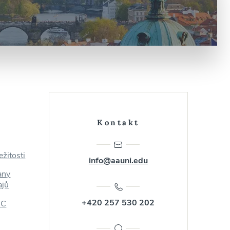
é
Kontakt
ežitosti
info@aauni.edu
any
ajů
+420 257 530 202
AC