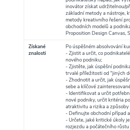
inovátor získat udržitelnou/
základní metody a nástroje, k
metody kreativního řešení pro
obchodních modelů a podnikat
Proposition Design Canvas, S
Získané
Po úspěšném absolvování kur
znalosti
- Zjistit a určit, co podnikat
nového podniku;
- Zjistěte, jak úspěšní podnika
trvalé příležitosti od "jiných 
- Zhodnotit a určit, jak úspěš
sebe a klíčové zainteresovan
- Identifikovat a určit potřebn
nové podniky, určit kritéria 
atraktivitu a rizika a způsoby
- Definujte obchodní případ 
- Určete, jaké kritické úkoly 
rozjezdu a počátečního růstu 