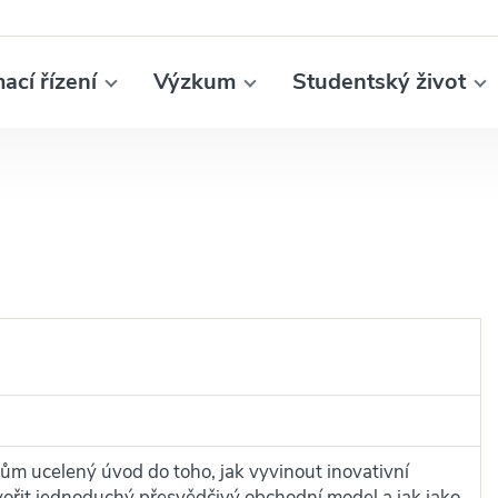
mací řízení
Výzkum
Studentský život
ům ucelený úvod do toho, jak vyvinout inovativní
vořit jednoduchý přesvědčivý obchodní model a jak jako