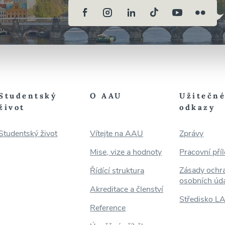
Studentský
O AAU
Užitečn
život
odkazy
Studentský život
Vítejte na AAU
Zprávy
Mise, vize a hodnoty
Pracovní příl
Zásady ochr
Řídící struktura
osobních úd
Akreditace a členství
Středisko L
Reference