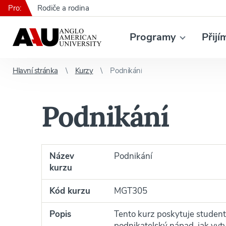
Pro:
Rodiče a rodina
Programy
Přijí
Hlavní stránka
Kurzy
Podnikání
Podnikání
Název
Podnikání
kurzu
Kód kurzu
MGT305
Popis
Tento kurz poskytuje student
podnikatelský nápad, jak vyt