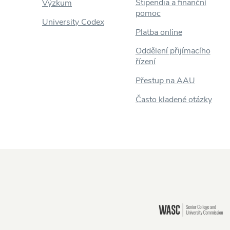
Stipendia a finanční
Výzkum
pomoc
University Codex
Platba online
Oddělení přijímacího
řízení
Přestup na AAU
Často kladené otázky