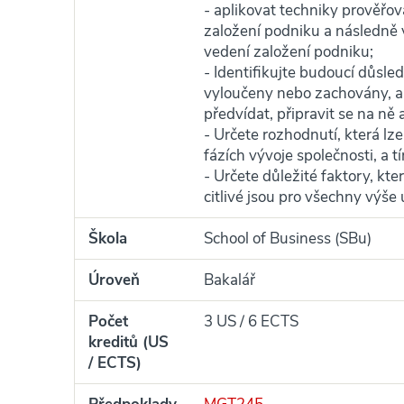
- aplikovat techniky prověřov
založení podniku a následně 
vedení založení podniku;
- Identifikujte budoucí důsle
vyloučeny nebo zachovány, a 
předvídat, připravit se na ně 
- Určete rozhodnutí, která lz
fázích vývoje společnosti, a 
- Určete důležité faktory, kter
citlivé jsou pro všechny výše
Škola
School of Business (SBu)
Úroveň
Bakalář
Počet
3 US / 6 ECTS
kreditů (US
/ ECTS)