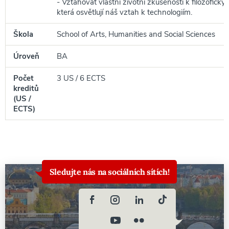
- Vztahovat vlastní životní zkušenosti k filozofic
která osvětlují náš vztah k technologiím.
Škola
School of Arts, Humanities and Social Sciences
Úroveň
BA
Počet
3 US / 6 ECTS
kreditů
(US /
ECTS)
Sledujte nás na sociálních sítích!