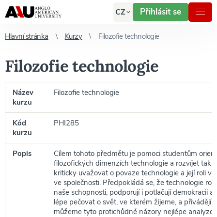
Přihlásit se
CZ
Hlavní stránka
Kurzy
Filozofie technologie
Filozofie technologie
Název
Filozofie technologie
kurzu
Kód
PHI285
kurzu
Popis
Cílem tohoto předmětu je pomoci studentům orient
filozofických dimenzích technologie a rozvíjet tak 
kriticky uvažovat o povaze technologie a její roli v
ve společnosti. Předpokládá se, že technologie rozši
naše schopnosti, podporují i potlačují demokracii 
lépe pečovat o svět, ve kterém žijeme, a přivádějí 
můžeme tyto protichůdné názory nejlépe analyzov