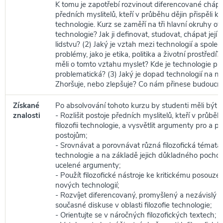
K tomu je zapotřebí rozvinout diferencované chápá
předních myslitelů, kteří v průběhu dějin přispěli k fi
technologie. Kurz se zaměří na tři hlavní okruhy otá
technologie? Jak ji definovat, studovat, chápat její 
lidstvu? (2) Jaký je vztah mezi technologií a spole
problémy, jako je etika, politika a životní prostředí
měli o tomto vztahu myslet? Kde je technologie pr
problematická? (3) Jaký je dopad technologií na ná
Zhoršuje, nebo zlepšuje? Co nám přinese budoucn
Získané
Po absolvování tohoto kurzu by studenti měli být s
znalosti
- Rozlišit postoje předních myslitelů, kteří v průběhu
filozofii technologie, a vysvětlit argumenty pro a pr
postojům;
- Srovnávat a porovnávat různá filozofická témata v
technologie a na základě jejich důkladného pocho
ucelené argumenty;
- Použít filozofické nástroje ke kritickému posouz
nových technologií;
- Rozvíjet diferencovaný, promyšlený a nezávislý 
současné diskuse v oblasti filozofie technologie;
- Orientujte se v náročných filozofických textech;