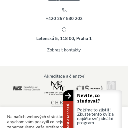
+420 257 530 202
Letenská 5, 118 00, Praha 1
Zobrazit kontakty
Akreditace a členství
Nevíte, co
studovat?
Kariérní test osobnosti
Pojďme to zjistit!
Zkuste tento kvíz a
Na našich webových stránkách používáme soubory cookie,
najděte svůj ideální
abychom vám poskytli co nejrelevantnější služby tím, že si
program.
zapamatujeme vaše preference a opakované návštěvy.