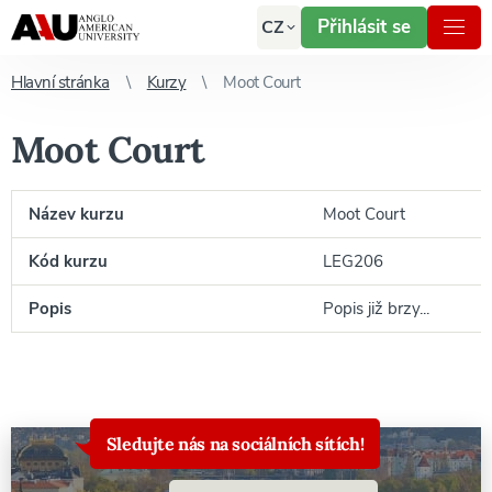
Přihlásit se
CZ
Hlavní stránka
Kurzy
Moot Court
Moot Court
Název kurzu
Moot Court
Kód kurzu
LEG206
Popis
Popis již brzy...
Sledujte nás na sociálních sítích!