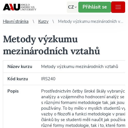
Přihlásit se
CZ
Hlavní stránka
Kurzy
Metody výzkumu mezinárodních vztahů
Metody výzkumu
mezinárodních vztahů
Název kurzu
Metody výzkumu mezinárodních vztahů
Kód kurzu
IRS240
Popis
Prostřednictvím četby široké škály vybraných č
analýzy a vzájemného hodnocení analýz se s
s různými formami metodologie tak, jak jsou 
používány. To by mělo v myslích studentů vytvo
vazby o filozofii a funkci metodologie v praxi
článků by se studenti měli naučit jak používa
různé formy metodologie, tak i to, které formy