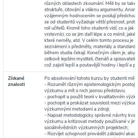
různých oblastech zkoumání. Měli by se také 
struktuře, citování a vláknu argumentu. Ano
vzájemným hodnocením se posilují předchozí 
se od studentů vyžaduje větší přesnost, proto
roli učitelů. Kromě toho studenti vidí, co a jak dě
vrstevníci, co se jim daří lépe a co méně, jaké 
které neměly, atd. V celém tomto procesu je 
seznámení s předměty, materiály a standardy,
během studia čekají. Konečným cílem je, aby s
celkově lepšími mysliteli, čtenáři a spisovatel
což zajistí lepší a poutavější hodiny i lepší a p
Získané
Po absolvování tohoto kurzu by studenti měli 
znalosti
- Rozumět různým epistemologickým postojů
výzkumu a mít o nich jasnou představu;
- pochopit a použít teorii v kvalitativním výzk
- pochopit a prokázat souvislost mezi výzku
výzkumnými metodami a zdroji;
- Napsat metodologicky správné návrhy kvali
výzkumu a kritizovat metody používané v jin
sociálněvědních výzkumných projektech;
- Rozvíjet schopnost provádět základní aka