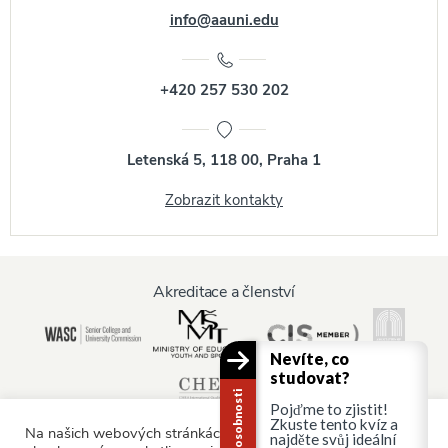
info@aauni.edu
+420 257 530 202
Letenská 5, 118 00, Praha 1
Zobrazit kontakty
Akreditace a členství
Nevíte, co
studovat?
Pojďme to zjistit!
Zkuste tento kvíz a
Na našich webových stránkách používáme soubory cookie,
najděte svůj ideální