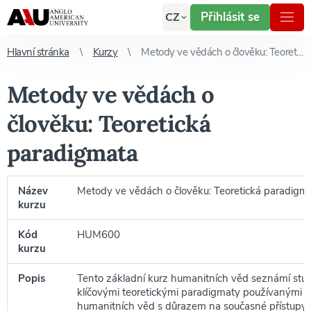
Přihlásit se
CZ
Hlavní stránka
Kurzy
Metody ve vědách o člověku: Teoretická paradigmata
Metody ve vědách o
člověku: Teoretická
paradigmata
Název
Metody ve vědách o člověku: Teoretická paradigm
kurzu
Kód
HUM600
kurzu
Popis
Tento základní kurz humanitních věd seznámí stu
klíčovými teoretickými paradigmaty používanými př
humanitních věd s důrazem na současné přístupy. 