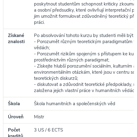
poskytnout studentům schopnost kriticky zkoumat
a osobní předsudky, které ovlivňují interpretační po
jim umožnit formulovat zdůvodněný teoretický přís
práci.
Získané
Po absolvování tohoto kurzu by studenti měli být s
znalosti
- Porozumět různým teoretickým paradigmatům v
vědách;
- Porozumět rizikům spojeným s přístupem ke kult
prostřednictvím různých paradigmat;
- Získejte hlubší porozumění sociálním, kulturním a
environmentálním otázkám, které jsou v centru s
teoretických diskurzů;
- diskutovat a zdůvodnit teoretické předpoklady, n
založena jejich vlastní práce v humanitních vědách
Škola
Škola humanitních a společenských věd
Úroveň
Mistr
Počet
3 US / 6 ECTS
kreditů